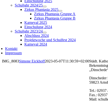
Einschulung 2025
Schuljahr 2024/25
Zirkus Phantasia 2025
Zirkus Phantasia Gruppe A
Zirkus Phantasia Gruppe B
Karneval 2025
Einschulung 2024
Schuljahr 2023/24
Abschluss 2024
Projektwoche und Schulfest 2024
Karneval 2024
Kontakt
Impressum
IMG_8083
Simone Eickhoff
2023-05-07T11:30:59+02:00
Städt. Katho
Bekenntnisg
„Dinschede
Dinscheder 
59823 Arns
Tel.: 02937 
Fax.: 02937
Mail: schul