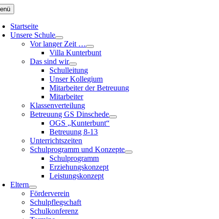
Zum
enü
Inhalt
springen
Startseite
Unsere Schule
Vor langer Zeit …
Villa Kunterbunt
Das sind wir
Schulleitung
Unser Kollegium
Mitarbeiter der Betreuung
Mitarbeiter
Klassenverteilung
Betreuung GS Dinschede
OGS „Kunterbunt“
Betreuung 8-13
Unterrichtszeiten
Schulprogramm und Konzepte
Schulprogramm
Erziehungskonzept
Leistungskonzept
Eltern
Förderverein
Schulpflegschaft
Schulkonferenz