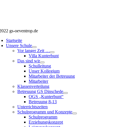
2022 gs-oeventrop.de
Startseite
Unsere Schule
Vor langer Zeit …
Villa Kunterbunt
Das sind wir
Schulleitung
Unser Kollegium
Mitarbeiter der Betreuung
Mitarbeiter
Klassenverteilung
Betreuung GS Dinschede
OGS „Kunterbunt“
Betreuung 8-13
Unterrichtszeiten
Schulprogramm und Konzepte
Schulprogramm
Erziehungskonzept