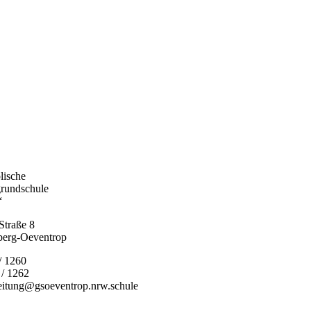
lische
rundschule
“
Straße 8
berg-Oeventrop
/ 1260
 / 1262
leitung@gsoeventrop.nrw.schule