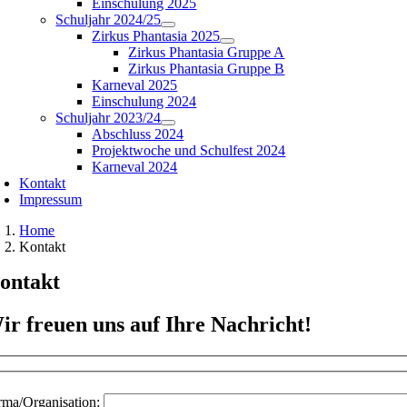
Einschulung 2025
Schuljahr 2024/25
Zirkus Phantasia 2025
Zirkus Phantasia Gruppe A
Zirkus Phantasia Gruppe B
Karneval 2025
Einschulung 2024
Schuljahr 2023/24
Abschluss 2024
Projektwoche und Schulfest 2024
Karneval 2024
Kontakt
Impressum
Home
Kontakt
ontakt
ir freuen uns auf Ihre Nachricht!
rma/Organisation: