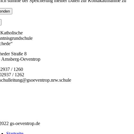
Ich stimme der Speicherung meiner Daten zur Kontakaufnahme zu
 Katholische
ntnisgrundschule
chede“
heder Straße 8
 Arnsberg-Oeventrop
02937 / 1260
 02937 / 1262
 schulleitung@gsoeventrop.nrw.schule
2022 gs-oeventrop.de
Startseite