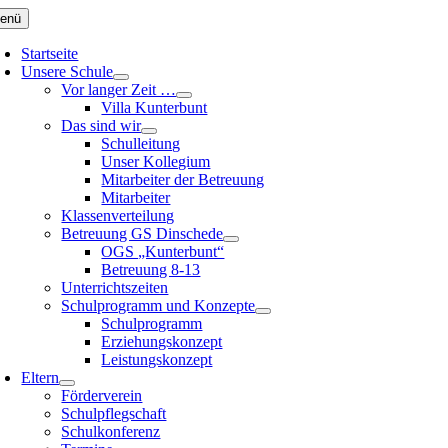
Zum
enü
Inhalt
springen
Startseite
Unsere Schule
Vor langer Zeit …
Villa Kunterbunt
Das sind wir
Schulleitung
Unser Kollegium
Mitarbeiter der Betreuung
Mitarbeiter
Klassenverteilung
Betreuung GS Dinschede
OGS „Kunterbunt“
Betreuung 8-13
Unterrichtszeiten
Schulprogramm und Konzepte
Schulprogramm
Erziehungskonzept
Leistungskonzept
Eltern
Förderverein
Schulpflegschaft
Schulkonferenz