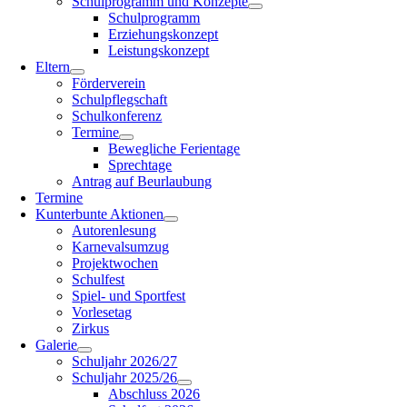
Schulprogramm und Konzepte
Schulprogramm
Erziehungskonzept
Leistungskonzept
Eltern
Förderverein
Schulpflegschaft
Schulkonferenz
Termine
Bewegliche Ferientage
Sprechtage
Antrag auf Beurlaubung
Termine
Kunterbunte Aktionen
Autorenlesung
Karnevalsumzug
Projektwochen
Schulfest
Spiel- und Sportfest
Vorlesetag
Zirkus
Galerie
Schuljahr 2026/27
Schuljahr 2025/26
Abschluss 2026