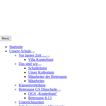
Zum
Inhalt
springen
Menü
Startseite
Unsere Schule
Vor langer Zeit …
Villa Kunterbunt
Das sind wir
Schulleitung
Unser Kollegium
Mitarbeiter der Betreuung
Mitarbeiter
Klassenverteilung
Betreuung GS Dinschede
OGS „Kunterbunt“
Betreuung 8-13
Unterrichtszeiten