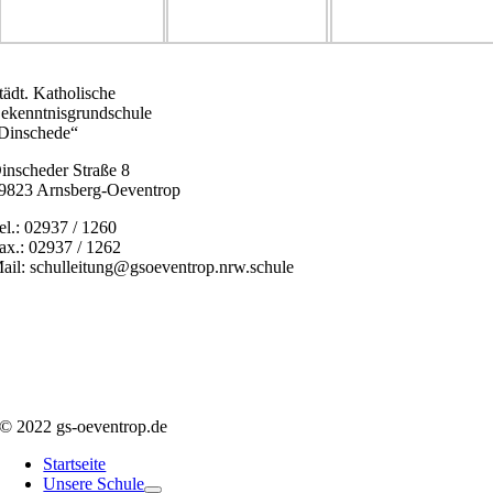
tädt. Katholische
ekenntnisgrundschule
Dinschede“
inscheder Straße 8
9823 Arnsberg-Oeventrop
el.: 02937 / 1260
ax.: 02937 / 1262
ail: schulleitung@gsoeventrop.nrw.schule
© 2022 gs-oeventrop.de
Startseite
Unsere Schule