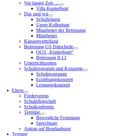
Vor langer Zeit …
Villa Kunterbunt
Das sind wir
Schulleitung
Unser Kollegium
Mitarbeiter der Betreuung
Mitarbeiter
Klassenverteilung
Betreuung GS Dinschede
OGS „Kunterbunt“
Betreuung 8-13
Unterrichtszeiten
Schulprogramm und Konzepte
Schulprogramm
Erziehungskonzept
Leistungskonzept
Eltern
Förderverein
Schulpflegschaft
Schulkonferenz
Termine
Bewegliche Ferientage
Sprechtage
Antrag auf Beurlaubung
Termine