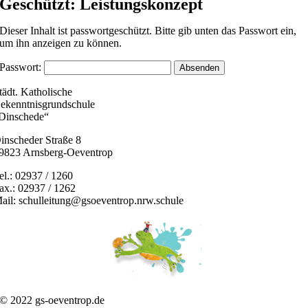
Geschützt: Leistungskonzept
Dieser Inhalt ist passwortgeschützt. Bitte gib unten das Passwort ein,
um ihn anzeigen zu können.
Passwort:
tädt. Katholische
ekenntnisgrundschule
Dinschede“
inscheder Straße 8
9823 Arnsberg-Oeventrop
el.: 02937 / 1260
ax.: 02937 / 1262
ail: schulleitung@gsoeventrop.nrw.schule
© 2022 gs-oeventrop.de