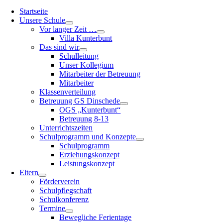
Startseite
Unsere Schule
Vor langer Zeit …
Villa Kunterbunt
Das sind wir
Schulleitung
Unser Kollegium
Mitarbeiter der Betreuung
Mitarbeiter
Klassenverteilung
Betreuung GS Dinschede
OGS „Kunterbunt“
Betreuung 8-13
Unterrichtszeiten
Schulprogramm und Konzepte
Schulprogramm
Erziehungskonzept
Leistungskonzept
Eltern
Förderverein
Schulpflegschaft
Schulkonferenz
Termine
Bewegliche Ferientage