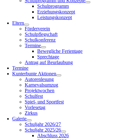
Schulprogramm und Konzepte
Schulprogramm
Erziehungskonzept
Leistungskonzept
Eltern
Förderverein
Schulpflegschaft
Schulkonferenz
Termine
Bewegliche Ferientage
Sprechtage
Antrag auf Beurlaubung
Termine
Kunterbunte Aktionen
Autorenlesung
Karnevalsumzug
Projektwochen
Schulfest
Spiel- und Sportfest
Vorlesetag
Zirkus
Galerie
Schuljahr 2026/27
Schuljahr 2025/26
Abschluss 2026