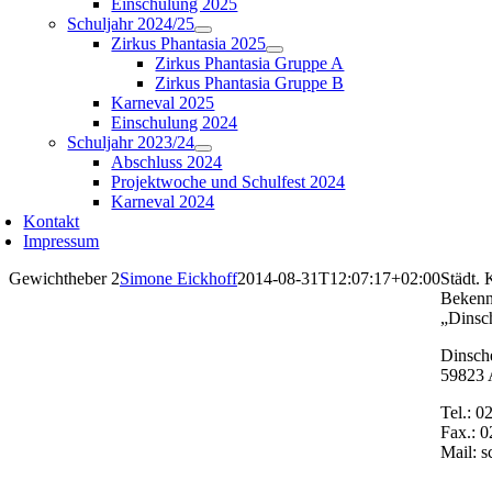
Einschulung 2025
Schuljahr 2024/25
Zirkus Phantasia 2025
Zirkus Phantasia Gruppe A
Zirkus Phantasia Gruppe B
Karneval 2025
Einschulung 2024
Schuljahr 2023/24
Abschluss 2024
Projektwoche und Schulfest 2024
Karneval 2024
Kontakt
Impressum
Gewichtheber 2
Simone Eickhoff
2014-08-31T12:07:17+02:00
Städt. 
Bekenn
„Dinsc
Dinsch
59823 
Tel.: 0
Fax.: 0
Mail: 