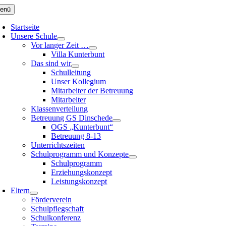
Zum
enü
Inhalt
springen
Startseite
Unsere Schule
Vor langer Zeit …
Villa Kunterbunt
Das sind wir
Schulleitung
Unser Kollegium
Mitarbeiter der Betreuung
Mitarbeiter
Klassenverteilung
Betreuung GS Dinschede
OGS „Kunterbunt“
Betreuung 8-13
Unterrichtszeiten
Schulprogramm und Konzepte
Schulprogramm
Erziehungskonzept
Leistungskonzept
Eltern
Förderverein
Schulpflegschaft
Schulkonferenz