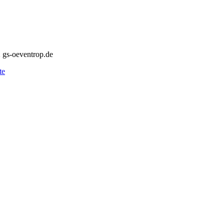
 gs-oeventrop.de
te