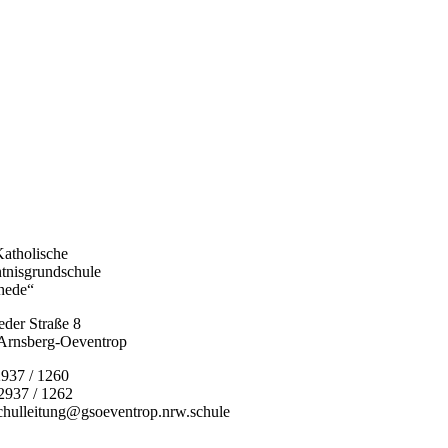
Katholische
tnisgrundschule
hede“
eder Straße 8
Arnsberg-Oeventrop
2937 / 1260
2937 / 1262
schulleitung@gsoeventrop.nrw.schule