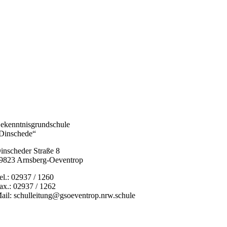
ekenntnisgrundschule
Dinschede“
inscheder Straße 8
9823 Arnsberg-Oeventrop
el.: 02937 / 1260
ax.: 02937 / 1262
ail: schulleitung@gsoeventrop.nrw.schule