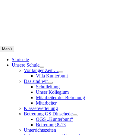
Zum
Inhalt
springen
Menü
Startseite
Unsere Schule
Vor langer Zeit …
Villa Kunterbunt
Das sind wir
Schulleitung
Unser Kollegium
Mitarbeiter der Betreuung
Mitarbeiter
Klassenverteilung
Betreuung GS Dinschede
OGS „Kunterbunt“
Betreuung 8-13
Unterrichtszeiten