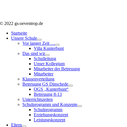
© 2022 gs-oeventrop.de
Startseite
Unsere Schule
Vor langer Zeit …
Villa Kunterbunt
Das sind wir
Schulleitung
Unser Kollegium
Mitarbeiter der Betreuung
Mitarbeiter
Klassenverteilung
Betreuung GS Dinschede
OGS „Kunterbunt“
Betreuung 8-13
Unterrichtszeiten
Schulprogramm und Konzepte
Schulprogramm
Erziehungskonzept
Leistungskonzept
Eltern