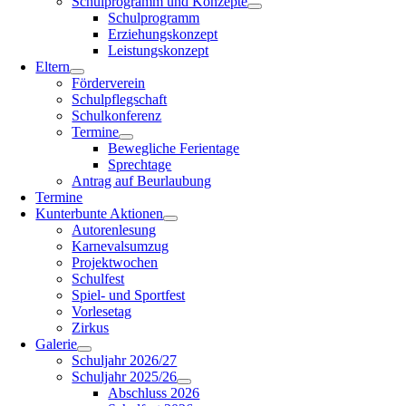
Schulprogramm und Konzepte
Schulprogramm
Erziehungskonzept
Leistungskonzept
Eltern
Förderverein
Schulpflegschaft
Schulkonferenz
Termine
Bewegliche Ferientage
Sprechtage
Antrag auf Beurlaubung
Termine
Kunterbunte Aktionen
Autorenlesung
Karnevalsumzug
Projektwochen
Schulfest
Spiel- und Sportfest
Vorlesetag
Zirkus
Galerie
Schuljahr 2026/27
Schuljahr 2025/26
Abschluss 2026