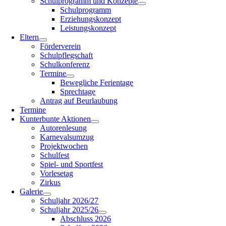
Schulprogramm und Konzepte
Schulprogramm
Erziehungskonzept
Leistungskonzept
Eltern
Förderverein
Schulpflegschaft
Schulkonferenz
Termine
Bewegliche Ferientage
Sprechtage
Antrag auf Beurlaubung
Termine
Kunterbunte Aktionen
Autorenlesung
Karnevalsumzug
Projektwochen
Schulfest
Spiel- und Sportfest
Vorlesetag
Zirkus
Galerie
Schuljahr 2026/27
Schuljahr 2025/26
Abschluss 2026