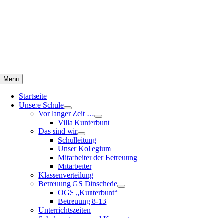
Zum
Inhalt
springen
Menü
Startseite
Unsere Schule
Vor langer Zeit …
Villa Kunterbunt
Das sind wir
Schulleitung
Unser Kollegium
Mitarbeiter der Betreuung
Mitarbeiter
Klassenverteilung
Betreuung GS Dinschede
OGS „Kunterbunt“
Betreuung 8-13
Unterrichtszeiten