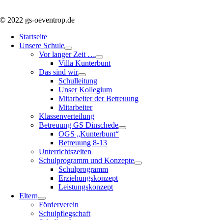
© 2022 gs-oeventrop.de
Startseite
Unsere Schule
Vor langer Zeit …
Villa Kunterbunt
Das sind wir
Schulleitung
Unser Kollegium
Mitarbeiter der Betreuung
Mitarbeiter
Klassenverteilung
Betreuung GS Dinschede
OGS „Kunterbunt“
Betreuung 8-13
Unterrichtszeiten
Schulprogramm und Konzepte
Schulprogramm
Erziehungskonzept
Leistungskonzept
Eltern
Förderverein
Schulpflegschaft