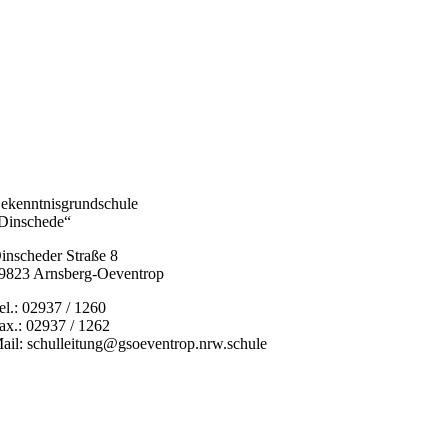
ekenntnisgrundschule
Dinschede“
inscheder Straße 8
9823 Arnsberg-Oeventrop
el.: 02937 / 1260
ax.: 02937 / 1262
ail: schulleitung@gsoeventrop.nrw.schule