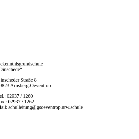
ekenntnisgrundschule
Dinschede“
inscheder Straße 8
9823 Arnsberg-Oeventrop
el.: 02937 / 1260
ax.: 02937 / 1262
ail: schulleitung@gsoeventrop.nrw.schule