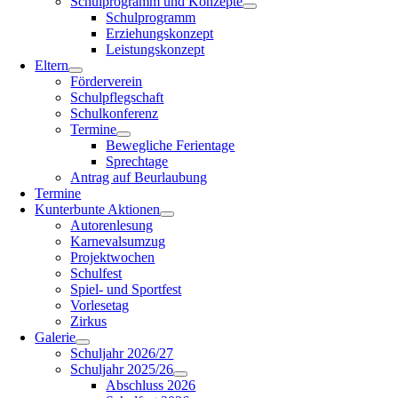
Schulprogramm und Konzepte
Schulprogramm
Erziehungskonzept
Leistungskonzept
Eltern
Förderverein
Schulpflegschaft
Schulkonferenz
Termine
Bewegliche Ferientage
Sprechtage
Antrag auf Beurlaubung
Termine
Kunterbunte Aktionen
Autorenlesung
Karnevalsumzug
Projektwochen
Schulfest
Spiel- und Sportfest
Vorlesetag
Zirkus
Galerie
Schuljahr 2026/27
Schuljahr 2025/26
Abschluss 2026