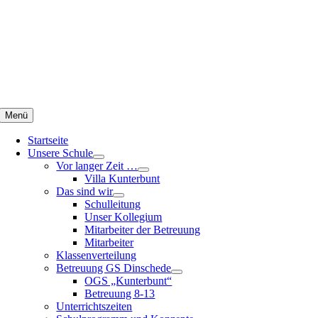
Zum
Inhalt
springen
Menü
Startseite
Unsere Schule
Vor langer Zeit …
Villa Kunterbunt
Das sind wir
Schulleitung
Unser Kollegium
Mitarbeiter der Betreuung
Mitarbeiter
Klassenverteilung
Betreuung GS Dinschede
OGS „Kunterbunt“
Betreuung 8-13
Unterrichtszeiten