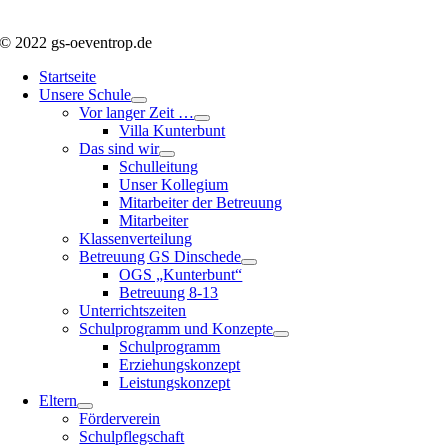
© 2022 gs-oeventrop.de
Startseite
Unsere Schule
Vor langer Zeit …
Villa Kunterbunt
Das sind wir
Schulleitung
Unser Kollegium
Mitarbeiter der Betreuung
Mitarbeiter
Klassenverteilung
Betreuung GS Dinschede
OGS „Kunterbunt“
Betreuung 8-13
Unterrichtszeiten
Schulprogramm und Konzepte
Schulprogramm
Erziehungskonzept
Leistungskonzept
Eltern
Förderverein
Schulpflegschaft