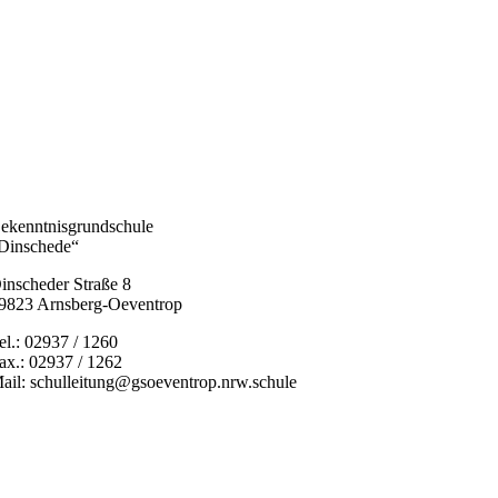
ekenntnisgrundschule
Dinschede“
inscheder Straße 8
9823 Arnsberg-Oeventrop
el.: 02937 / 1260
ax.: 02937 / 1262
ail: schulleitung@gsoeventrop.nrw.schule