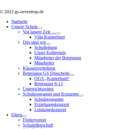
© 2022 gs-oeventrop.de
Startseite
Unsere Schule
Vor langer Zeit …
Villa Kunterbunt
Das sind wir
Schulleitung
Unser Kollegium
Mitarbeiter der Betreuung
Mitarbeiter
Klassenverteilung
Betreuung GS Dinschede
OGS „Kunterbunt“
Betreuung 8-13
Unterrichtszeiten
Schulprogramm und Konzepte
Schulprogramm
Erziehungskonzept
Leistungskonzept
Eltern
Förderverein
Schulpflegschaft