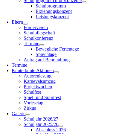
Schulprogramm und Konzepte
Schulprogramm
Erziehungskonzept
Leistungskonzept
Eltern
Förderverein
Schulpflegschaft
Schulkonferenz
Termine
Bewegliche Ferientage
Sprechtage
Antrag auf Beurlaubung
Termine
Kunterbunte Aktionen
Autorenlesung
Karnevalsumzug
Projektwochen
Schulfest
Spiel- und Sportfest
Vorlesetag
Zirkus
Galerie
Schuljahr 2026/27
Schuljahr 2025/26
Abschluss 2026