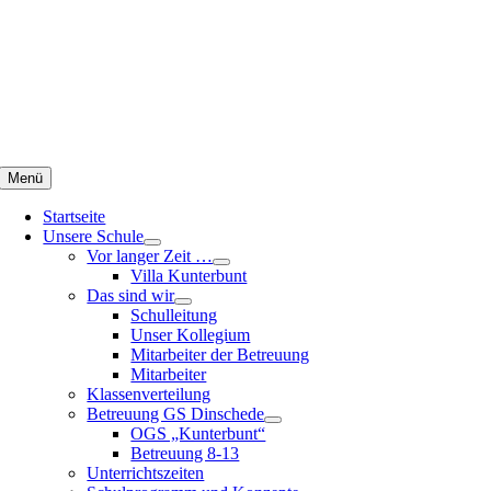
Zum
Inhalt
springen
Menü
Startseite
Unsere Schule
Vor langer Zeit …
Villa Kunterbunt
Das sind wir
Schulleitung
Unser Kollegium
Mitarbeiter der Betreuung
Mitarbeiter
Klassenverteilung
Betreuung GS Dinschede
OGS „Kunterbunt“
Betreuung 8-13
Unterrichtszeiten