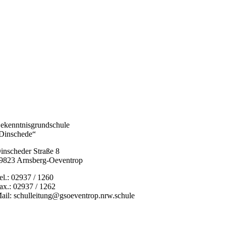
ekenntnisgrundschule
Dinschede“
inscheder Straße 8
9823 Arnsberg-Oeventrop
el.: 02937 / 1260
ax.: 02937 / 1262
ail: schulleitung@gsoeventrop.nrw.schule