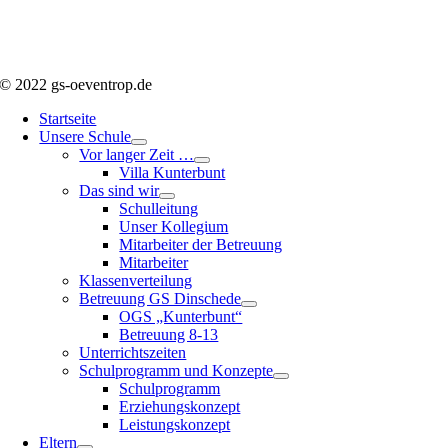
© 2022 gs-oeventrop.de
Startseite
Unsere Schule
Vor langer Zeit …
Villa Kunterbunt
Das sind wir
Schulleitung
Unser Kollegium
Mitarbeiter der Betreuung
Mitarbeiter
Klassenverteilung
Betreuung GS Dinschede
OGS „Kunterbunt“
Betreuung 8-13
Unterrichtszeiten
Schulprogramm und Konzepte
Schulprogramm
Erziehungskonzept
Leistungskonzept
Eltern