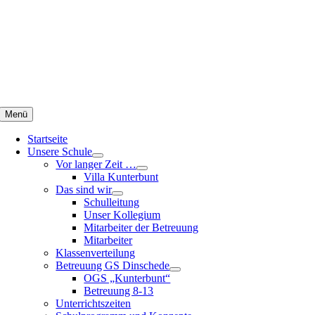
Zum
Inhalt
springen
Menü
Startseite
Unsere Schule
Vor langer Zeit …
Villa Kunterbunt
Das sind wir
Schulleitung
Unser Kollegium
Mitarbeiter der Betreuung
Mitarbeiter
Klassenverteilung
Betreuung GS Dinschede
OGS „Kunterbunt“
Betreuung 8-13
Unterrichtszeiten