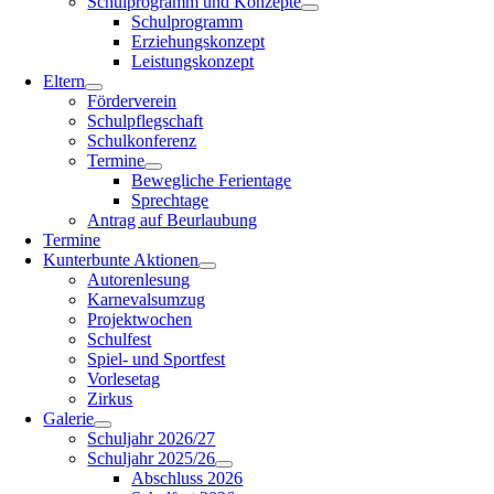
Schulprogramm und Konzepte
Schulprogramm
Erziehungskonzept
Leistungskonzept
Eltern
Förderverein
Schulpflegschaft
Schulkonferenz
Termine
Bewegliche Ferientage
Sprechtage
Antrag auf Beurlaubung
Termine
Kunterbunte Aktionen
Autorenlesung
Karnevalsumzug
Projektwochen
Schulfest
Spiel- und Sportfest
Vorlesetag
Zirkus
Galerie
Schuljahr 2026/27
Schuljahr 2025/26
Abschluss 2026