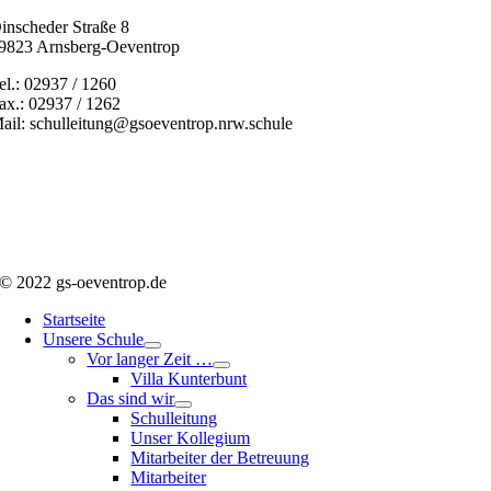
inscheder Straße 8
9823 Arnsberg-Oeventrop
el.: 02937 / 1260
ax.: 02937 / 1262
ail: schulleitung@gsoeventrop.nrw.schule
© 2022 gs-oeventrop.de
Startseite
Unsere Schule
Vor langer Zeit …
Villa Kunterbunt
Das sind wir
Schulleitung
Unser Kollegium
Mitarbeiter der Betreuung
Mitarbeiter