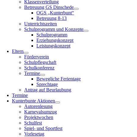
Klassenverteilung
Betreuung GS Dinschede
OGS „Kunterbunt“
Betreuung 8-13
Unterrichtszeiten
Schulprogramm und Konzepte
Schulprogramm
Erziehungskonzept
Leistungskonzept
Eltern
Förderverein
Schulpflegschaft
Schulkonferenz
Termine
Bewegliche Ferientage
Sprechtage
Antrag auf Beurlaubung
Termine
Kunterbunte Aktionen
Autorenlesung
Karnevalsumzug
Projektwochen
Schulfest
Spiel- und Sportfest
Vorlesetag