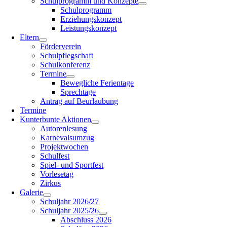
Schulprogramm und Konzepte
Schulprogramm
Erziehungskonzept
Leistungskonzept
Eltern
Förderverein
Schulpflegschaft
Schulkonferenz
Termine
Bewegliche Ferientage
Sprechtage
Antrag auf Beurlaubung
Termine
Kunterbunte Aktionen
Autorenlesung
Karnevalsumzug
Projektwochen
Schulfest
Spiel- und Sportfest
Vorlesetag
Zirkus
Galerie
Schuljahr 2026/27
Schuljahr 2025/26
Abschluss 2026