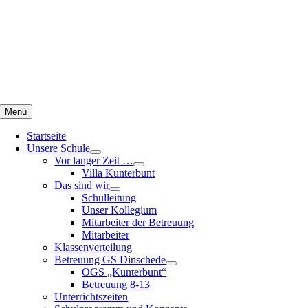
Zum
Inhalt
springen
Menü
Startseite
Unsere Schule
Vor langer Zeit …
Villa Kunterbunt
Das sind wir
Schulleitung
Unser Kollegium
Mitarbeiter der Betreuung
Mitarbeiter
Klassenverteilung
Betreuung GS Dinschede
OGS „Kunterbunt“
Betreuung 8-13
Unterrichtszeiten