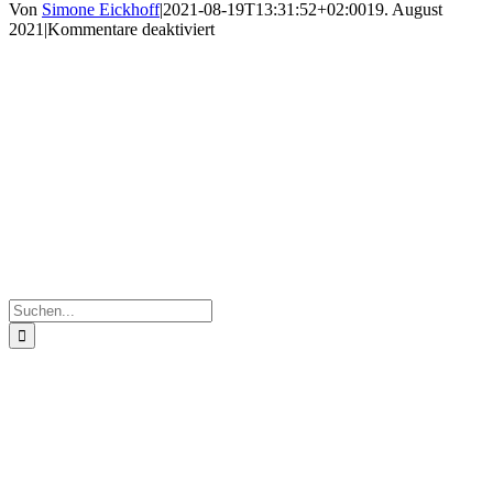
Von
Simone Eickhoff
|
2021-08-19T13:31:52+02:00
19. August
für
2021
|
Kommentare deaktiviert
IMG_0598
Suche
nach: