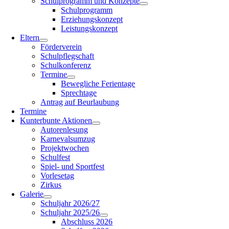
Schulprogramm und Konzepte
Schulprogramm
Erziehungskonzept
Leistungskonzept
Eltern
Förderverein
Schulpflegschaft
Schulkonferenz
Termine
Bewegliche Ferientage
Sprechtage
Antrag auf Beurlaubung
Termine
Kunterbunte Aktionen
Autorenlesung
Karnevalsumzug
Projektwochen
Schulfest
Spiel- und Sportfest
Vorlesetag
Zirkus
Galerie
Schuljahr 2026/27
Schuljahr 2025/26
Abschluss 2026