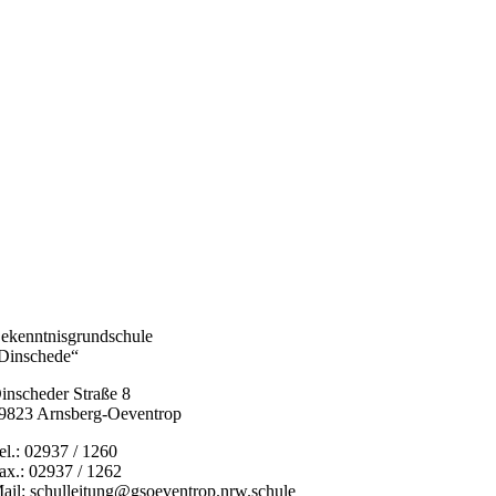
ekenntnisgrundschule
Dinschede“
inscheder Straße 8
9823 Arnsberg-Oeventrop
el.: 02937 / 1260
ax.: 02937 / 1262
ail: schulleitung@gsoeventrop.nrw.schule