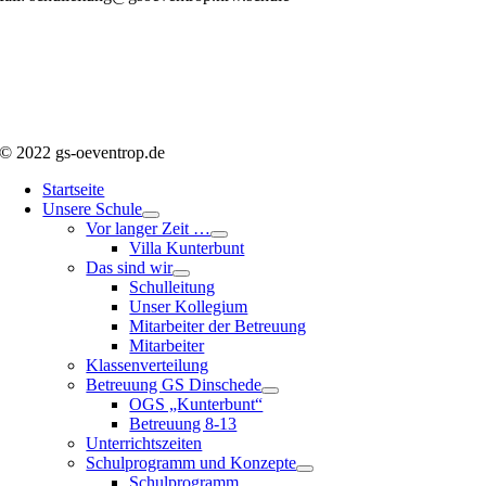
© 2022 gs-oeventrop.de
Startseite
Unsere Schule
Vor langer Zeit …
Villa Kunterbunt
Das sind wir
Schulleitung
Unser Kollegium
Mitarbeiter der Betreuung
Mitarbeiter
Klassenverteilung
Betreuung GS Dinschede
OGS „Kunterbunt“
Betreuung 8-13
Unterrichtszeiten
Schulprogramm und Konzepte
Schulprogramm