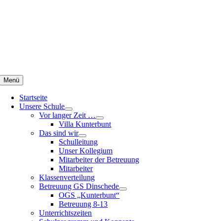
Zum
Inhalt
springen
Menü
Startseite
Unsere Schule
Vor langer Zeit …
Villa Kunterbunt
Das sind wir
Schulleitung
Unser Kollegium
Mitarbeiter der Betreuung
Mitarbeiter
Klassenverteilung
Betreuung GS Dinschede
OGS „Kunterbunt“
Betreuung 8-13
Unterrichtszeiten