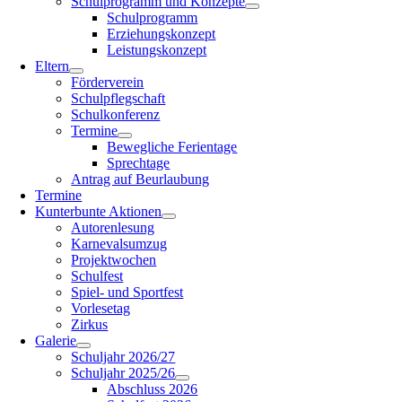
Schulprogramm und Konzepte
Schulprogramm
Erziehungskonzept
Leistungskonzept
Eltern
Förderverein
Schulpflegschaft
Schulkonferenz
Termine
Bewegliche Ferientage
Sprechtage
Antrag auf Beurlaubung
Termine
Kunterbunte Aktionen
Autorenlesung
Karnevalsumzug
Projektwochen
Schulfest
Spiel- und Sportfest
Vorlesetag
Zirkus
Galerie
Schuljahr 2026/27
Schuljahr 2025/26
Abschluss 2026