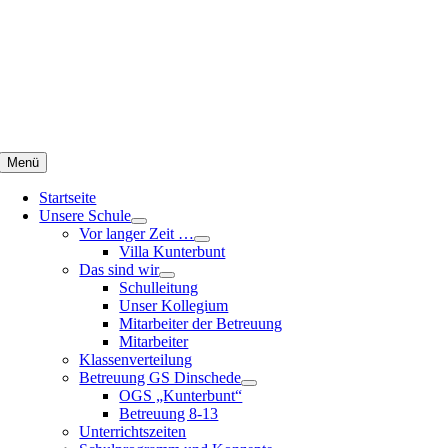
Zum
Inhalt
springen
Menü
Startseite
Unsere Schule
Vor langer Zeit …
Villa Kunterbunt
Das sind wir
Schulleitung
Unser Kollegium
Mitarbeiter der Betreuung
Mitarbeiter
Klassenverteilung
Betreuung GS Dinschede
OGS „Kunterbunt“
Betreuung 8-13
Unterrichtszeiten