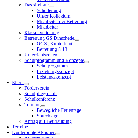
Das sind wir
Schulleitung
Unser Kollegium
Mitarbeiter der Betreuung
Mitarbeiter
Klassenverteilung
Betreuung GS Dinschede
OGS „Kunterbunt“
Betreuung 8-13
Unterrichtszeiten
Schulprogramm und Konzepte
Schulprogramm
Erziehungskonzept
Leistungskonzept
Eltern
Förderverein
Schulpflegschaft
Schulkonferenz
Termine
Bewegliche Ferientage
Sprechtage
Antrag auf Beurlaubung
Termine
Kunterbunte Aktionen
Autorenlesung