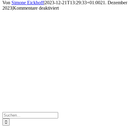
Von
Simone Eickhoff
|
2023-12-21T13:29:33+01:00
21. Dezember
für
2023
|
Kommentare deaktiviert
20231220_093001
Suche
nach: