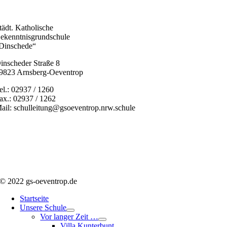
tädt. Katholische
ekenntnisgrundschule
Dinschede“
inscheder Straße 8
9823 Arnsberg-Oeventrop
el.: 02937 / 1260
ax.: 02937 / 1262
ail: schulleitung@gsoeventrop.nrw.schule
© 2022 gs-oeventrop.de
Startseite
Unsere Schule
Vor langer Zeit …
Villa Kunterbunt