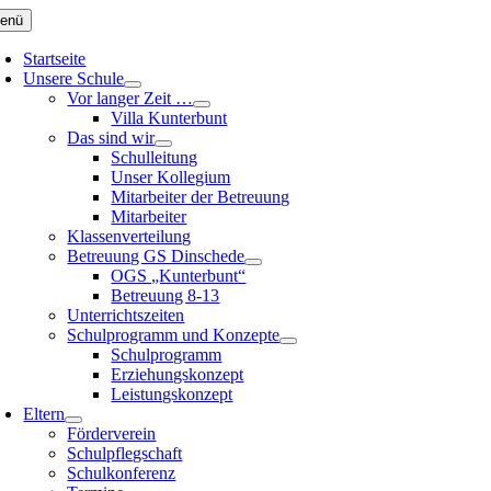
Zum
enü
Inhalt
springen
Startseite
Unsere Schule
Vor langer Zeit …
Villa Kunterbunt
Das sind wir
Schulleitung
Unser Kollegium
Mitarbeiter der Betreuung
Mitarbeiter
Klassenverteilung
Betreuung GS Dinschede
OGS „Kunterbunt“
Betreuung 8-13
Unterrichtszeiten
Schulprogramm und Konzepte
Schulprogramm
Erziehungskonzept
Leistungskonzept
Eltern
Förderverein
Schulpflegschaft
Schulkonferenz