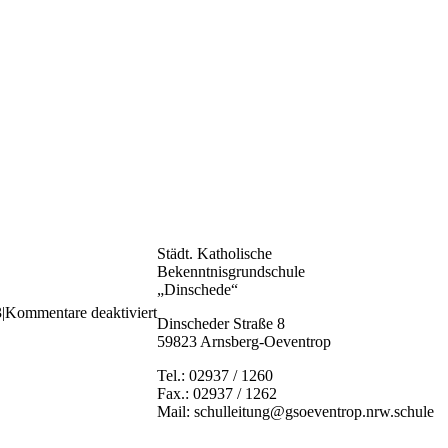
Städt. Katholische
Bekenntnisgrundschule
„Dinschede“
für
3
|
Kommentare deaktiviert
Dinscheder Straße 8
20231128_084838
59823 Arnsberg-Oeventrop
Tel.: 02937 / 1260
Fax.: 02937 / 1262
Mail: schulleitung@gsoeventrop.nrw.schule