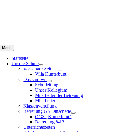
Zum
Inhalt
springen
Menü
Startseite
Unsere Schule
Vor langer Zeit …
Villa Kunterbunt
Das sind wir
Schulleitung
Unser Kollegium
Mitarbeiter der Betreuung
Mitarbeiter
Klassenverteilung
Betreuung GS Dinschede
OGS „Kunterbunt“
Betreuung 8-13
Unterrichtszeiten