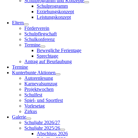
Schulprogramm und Konzepte
Schulprogramm
Erziehungskonzept
Leistungskonzept
Eltern
Förderverein
Schulpflegschaft
Schulkonferenz
Termine
Bewegliche Ferientage
Sprechtage
Antrag auf Beurlaubung
Termine
Kunterbunte Aktionen
Autorenlesung
Karnevalsumzug
Projektwochen
Schulfest
Spiel- und Sportfest
Vorlesetag
Zirkus
Galerie
Schuljahr 2026/27
Schuljahr 2025/26
Abschluss 2026