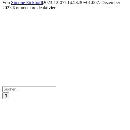
Von
Simone Eickhoff
|
2023-12-07T14:58:30+01:00
7. Dezember
für
2023
|
Kommentare deaktiviert
20231128_084646
Suche
nach: