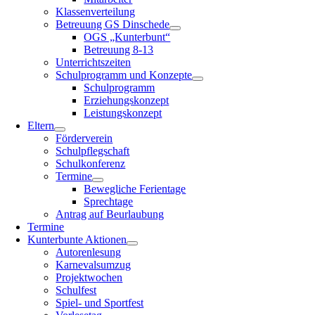
Klassenverteilung
Betreuung GS Dinschede
OGS „Kunterbunt“
Betreuung 8-13
Unterrichtszeiten
Schulprogramm und Konzepte
Schulprogramm
Erziehungskonzept
Leistungskonzept
Eltern
Förderverein
Schulpflegschaft
Schulkonferenz
Termine
Bewegliche Ferientage
Sprechtage
Antrag auf Beurlaubung
Termine
Kunterbunte Aktionen
Autorenlesung
Karnevalsumzug
Projektwochen
Schulfest
Spiel- und Sportfest