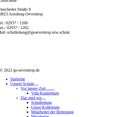
Dinschede“
inscheder Straße 8
9823 Arnsberg-Oeventrop
el.: 02937 / 1260
ax.: 02937 / 1262
ail: schulleitung@gsoeventrop.nrw.schule
© 2022 gs-oeventrop.de
Startseite
Unsere Schule
Vor langer Zeit …
Villa Kunterbunt
Das sind wir
Schulleitung
Unser Kollegium
Mitarbeiter der Betreuung
Mitarbeiter