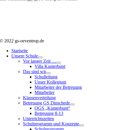
© 2022 gs-oeventrop.de
Startseite
Unsere Schule
Vor langer Zeit …
Villa Kunterbunt
Das sind wir
Schulleitung
Unser Kollegium
Mitarbeiter der Betreuung
Mitarbeiter
Klassenverteilung
Betreuung GS Dinschede
OGS „Kunterbunt“
Betreuung 8-13
Unterrichtszeiten
Schulprogramm und Konzepte
Schulprogramm