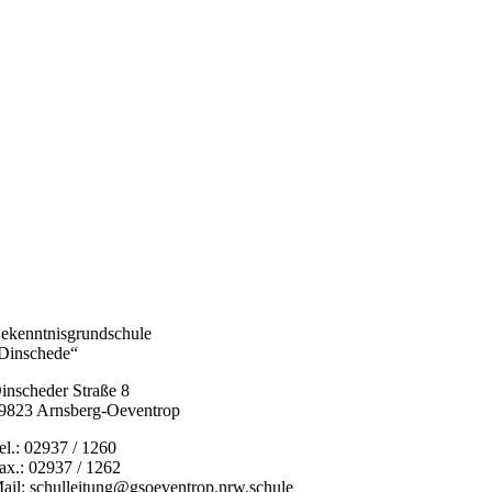
ekenntnisgrundschule
Dinschede“
inscheder Straße 8
9823 Arnsberg-Oeventrop
el.: 02937 / 1260
ax.: 02937 / 1262
ail: schulleitung@gsoeventrop.nrw.schule