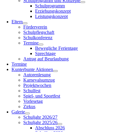
Schulprogramm und Konzepte
Schulprogramm
Erziehungskonzept
Leistungskonzept
Eltern
Förderverein
Schulpflegschaft
Schulkonferenz
Termine
Bewegliche Ferientage
Sprechtage
Antrag auf Beurlaubung
Termine
Kunterbunte Aktionen
Autorenlesung
Karnevalsumzug
Projektwochen
Schulfest
Spiel- und Sportfest
Vorlesetag
Zirkus
Galerie
Schuljahr 2026/27
Schuljahr 2025/26
Abschluss 2026