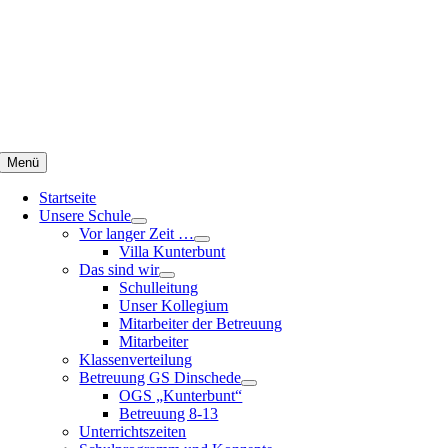
Zum
Inhalt
springen
Menü
Startseite
Unsere Schule
Vor langer Zeit …
Villa Kunterbunt
Das sind wir
Schulleitung
Unser Kollegium
Mitarbeiter der Betreuung
Mitarbeiter
Klassenverteilung
Betreuung GS Dinschede
OGS „Kunterbunt“
Betreuung 8-13
Unterrichtszeiten