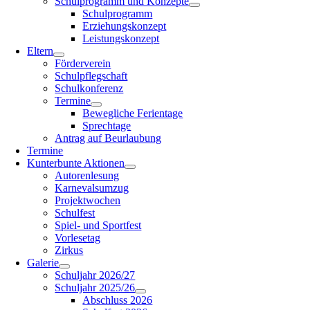
Schulprogramm und Konzepte
Schulprogramm
Erziehungskonzept
Leistungskonzept
Eltern
Förderverein
Schulpflegschaft
Schulkonferenz
Termine
Bewegliche Ferientage
Sprechtage
Antrag auf Beurlaubung
Termine
Kunterbunte Aktionen
Autorenlesung
Karnevalsumzug
Projektwochen
Schulfest
Spiel- und Sportfest
Vorlesetag
Zirkus
Galerie
Schuljahr 2026/27
Schuljahr 2025/26
Abschluss 2026