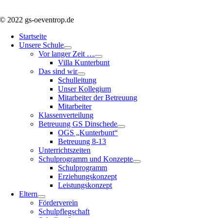
© 2022 gs-oeventrop.de
Startseite
Unsere Schule
Vor langer Zeit …
Villa Kunterbunt
Das sind wir
Schulleitung
Unser Kollegium
Mitarbeiter der Betreuung
Mitarbeiter
Klassenverteilung
Betreuung GS Dinschede
OGS „Kunterbunt“
Betreuung 8-13
Unterrichtszeiten
Schulprogramm und Konzepte
Schulprogramm
Erziehungskonzept
Leistungskonzept
Eltern
Förderverein
Schulpflegschaft