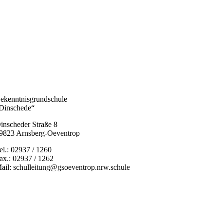
ekenntnisgrundschule
Dinschede“
inscheder Straße 8
9823 Arnsberg-Oeventrop
el.: 02937 / 1260
ax.: 02937 / 1262
ail: schulleitung@gsoeventrop.nrw.schule