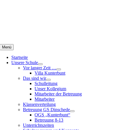
Zum
Inhalt
springen
Menü
Startseite
Unsere Schule
Vor langer Zeit …
Villa Kunterbunt
Das sind wir
Schulleitung
Unser Kollegium
Mitarbeiter der Betreuung
Mitarbeiter
Klassenverteilung
Betreuung GS Dinschede
OGS „Kunterbunt“
Betreuung 8-13
Unterrichtszeiten