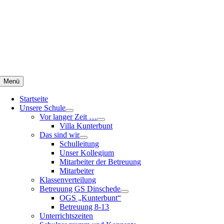
Zum
Inhalt
springen
Menü
Startseite
Unsere Schule
Vor langer Zeit …
Villa Kunterbunt
Das sind wir
Schulleitung
Unser Kollegium
Mitarbeiter der Betreuung
Mitarbeiter
Klassenverteilung
Betreuung GS Dinschede
OGS „Kunterbunt“
Betreuung 8-13
Unterrichtszeiten