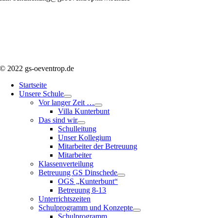
© 2022 gs-oeventrop.de
Startseite
Unsere Schule
Vor langer Zeit …
Villa Kunterbunt
Das sind wir
Schulleitung
Unser Kollegium
Mitarbeiter der Betreuung
Mitarbeiter
Klassenverteilung
Betreuung GS Dinschede
OGS „Kunterbunt“
Betreuung 8-13
Unterrichtszeiten
Schulprogramm und Konzepte
Schulprogramm