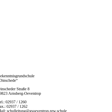
ekenntnisgrundschule
Dinschede“
inscheder Straße 8
9823 Arnsberg-Oeventrop
el.: 02937 / 1260
ax.: 02937 / 1262
ail: schulleitung@gsoeventrop.nrw.schule