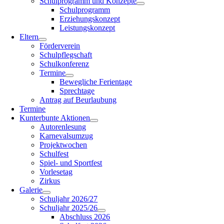
Schulprogramm und Konzepte
Schulprogramm
Erziehungskonzept
Leistungskonzept
Eltern
Förderverein
Schulpflegschaft
Schulkonferenz
Termine
Bewegliche Ferientage
Sprechtage
Antrag auf Beurlaubung
Termine
Kunterbunte Aktionen
Autorenlesung
Karnevalsumzug
Projektwochen
Schulfest
Spiel- und Sportfest
Vorlesetag
Zirkus
Galerie
Schuljahr 2026/27
Schuljahr 2025/26
Abschluss 2026