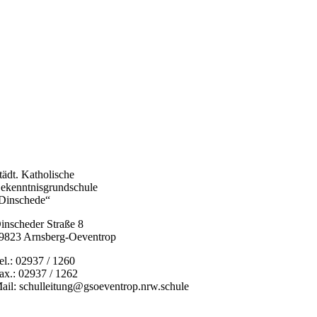
tädt. Katholische
ekenntnisgrundschule
Dinschede“
inscheder Straße 8
9823 Arnsberg-Oeventrop
el.: 02937 / 1260
ax.: 02937 / 1262
ail: schulleitung@gsoeventrop.nrw.schule