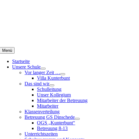
Zum
Inhalt
springen
Menü
Startseite
Unsere Schule
Vor langer Zeit …
Villa Kunterbunt
Das sind wir
Schulleitung
Unser Kollegium
Mitarbeiter der Betreuung
Mitarbeiter
Klassenverteilung
Betreuung GS Dinschede
OGS „Kunterbunt“
Betreuung 8-13
Unterrichtszeiten