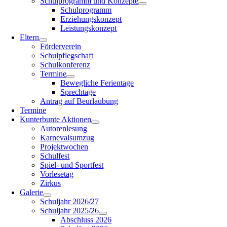
Schulprogramm und Konzepte
Schulprogramm
Erziehungskonzept
Leistungskonzept
Eltern
Förderverein
Schulpflegschaft
Schulkonferenz
Termine
Bewegliche Ferientage
Sprechtage
Antrag auf Beurlaubung
Termine
Kunterbunte Aktionen
Autorenlesung
Karnevalsumzug
Projektwochen
Schulfest
Spiel- und Sportfest
Vorlesetag
Zirkus
Galerie
Schuljahr 2026/27
Schuljahr 2025/26
Abschluss 2026