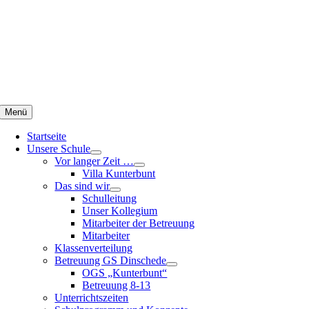
Zum
Inhalt
springen
Menü
Startseite
Unsere Schule
Vor langer Zeit …
Villa Kunterbunt
Das sind wir
Schulleitung
Unser Kollegium
Mitarbeiter der Betreuung
Mitarbeiter
Klassenverteilung
Betreuung GS Dinschede
OGS „Kunterbunt“
Betreuung 8-13
Unterrichtszeiten