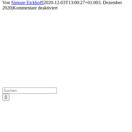
Von
Simone Eickhoff
|
2020-12-03T13:00:27+01:00
3. Dezember
für
2020
|
Kommentare deaktiviert
20201202_100345
Suche
nach: