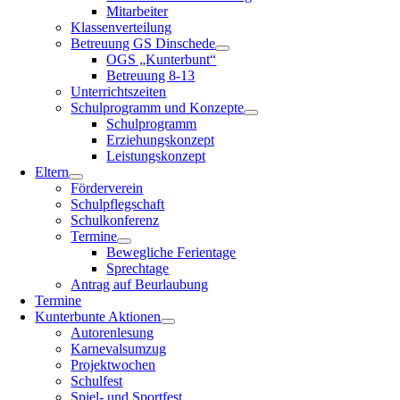
Mitarbeiter
Klassenverteilung
Betreuung GS Dinschede
OGS „Kunterbunt“
Betreuung 8-13
Unterrichtszeiten
Schulprogramm und Konzepte
Schulprogramm
Erziehungskonzept
Leistungskonzept
Eltern
Förderverein
Schulpflegschaft
Schulkonferenz
Termine
Bewegliche Ferientage
Sprechtage
Antrag auf Beurlaubung
Termine
Kunterbunte Aktionen
Autorenlesung
Karnevalsumzug
Projektwochen
Schulfest
Spiel- und Sportfest