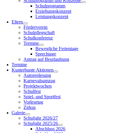
Schulprogramm und Konzepte
Schulprogramm
Erziehungskonzept
Leistungskonzept
Eltern
Förderverein
Schulpflegschaft
Schulkonferenz
Termine
Bewegliche Ferientage
Sprechtage
Antrag auf Beurlaubung
Termine
Kunterbunte Aktionen
Autorenlesung
Karnevalsumzug
Projektwochen
Schulfest
Spiel- und Sportfest
Vorlesetag
Zirkus
Galerie
Schuljahr 2026/27
Schuljahr 2025/26
Abschluss 2026