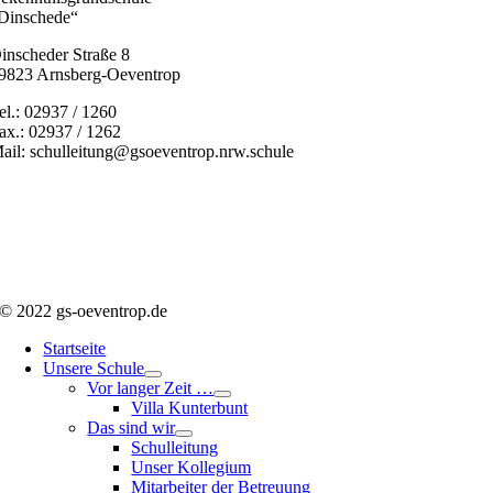
Dinschede“
inscheder Straße 8
9823 Arnsberg-Oeventrop
el.: 02937 / 1260
ax.: 02937 / 1262
ail: schulleitung@gsoeventrop.nrw.schule
© 2022 gs-oeventrop.de
Startseite
Unsere Schule
Vor langer Zeit …
Villa Kunterbunt
Das sind wir
Schulleitung
Unser Kollegium
Mitarbeiter der Betreuung