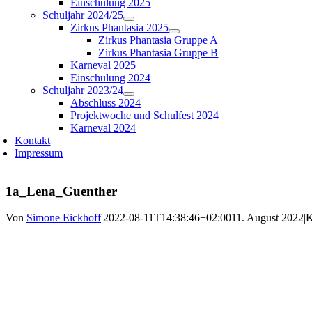
Einschulung 2025
Schuljahr 2024/25
Zirkus Phantasia 2025
Zirkus Phantasia Gruppe A
Zirkus Phantasia Gruppe B
Karneval 2025
Einschulung 2024
Schuljahr 2023/24
Abschluss 2024
Projektwoche und Schulfest 2024
Karneval 2024
Kontakt
Impressum
1a_Lena_Guenther
Von
Simone Eickhoff
|
2022-08-11T14:38:46+02:00
11. August 2022
|
K