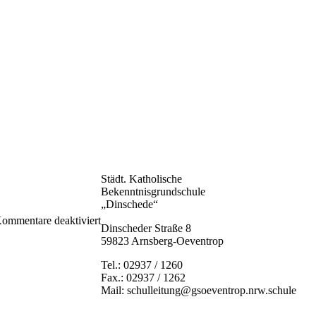
Städt. Katholische
Bekenntnisgrundschule
„Dinschede“
für
ommentare deaktiviert
Dinscheder Straße 8
1a_Lena_Guenther
59823 Arnsberg-Oeventrop
Tel.: 02937 / 1260
Fax.: 02937 / 1262
Mail: schulleitung@gsoeventrop.nrw.schule