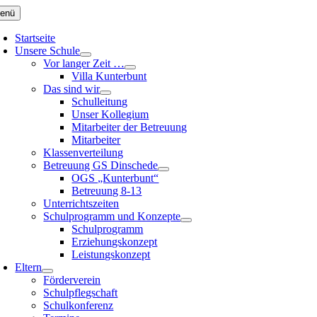
Zum
enü
Inhalt
springen
Startseite
Unsere Schule
Vor langer Zeit …
Villa Kunterbunt
Das sind wir
Schulleitung
Unser Kollegium
Mitarbeiter der Betreuung
Mitarbeiter
Klassenverteilung
Betreuung GS Dinschede
OGS „Kunterbunt“
Betreuung 8-13
Unterrichtszeiten
Schulprogramm und Konzepte
Schulprogramm
Erziehungskonzept
Leistungskonzept
Eltern
Förderverein
Schulpflegschaft
Schulkonferenz