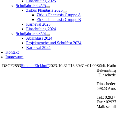
Einschulung 2025
Schuljahr 2024/25
Zirkus Phantasia 2025
Zirkus Phantasia Gruppe A
Zirkus Phantasia Gruppe B
Karneval 2025
Einschulung 2024
Schuljahr 2023/24
Abschluss 2024
Projektwoche und Schulfest 2024
Karneval 2024
Kontakt
Impressum
DSCF2853
Simone Eickhoff
2023-10-31T13:39:31+01:00
Städt. Kath
Bekenntnis
„Dinschede
Dinscheder 
59823 Arns
Tel.: 02937
Fax.: 02937
Mail: schul