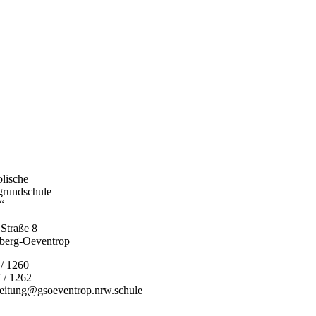
olische
grundschule
“
Straße 8
berg-Oeventrop
 / 1260
 / 1262
leitung@gsoeventrop.nrw.schule