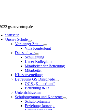
2022 gs-oeventrop.de
Startseite
Unsere Schule
Vor langer Zeit …
Villa Kunterbunt
Das sind wir
Schulleitung
Unser Kollegium
Mitarbeiter der Betreuung
Mitarbeiter
Klassenverteilung
Betreuung GS Dinschede
OGS „Kunterbunt“
Betreuung 8-13
Unterrichtszeiten
Schulprogramm und Konzepte
Schulprogramm
Erziehungskonzept