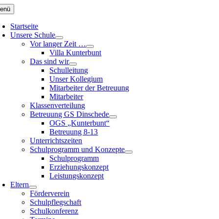
Zum
enü
Inhalt
springen
Startseite
Unsere Schule
Vor langer Zeit …
Villa Kunterbunt
Das sind wir
Schulleitung
Unser Kollegium
Mitarbeiter der Betreuung
Mitarbeiter
Klassenverteilung
Betreuung GS Dinschede
OGS „Kunterbunt“
Betreuung 8-13
Unterrichtszeiten
Schulprogramm und Konzepte
Schulprogramm
Erziehungskonzept
Leistungskonzept
Eltern
Förderverein
Schulpflegschaft
Schulkonferenz