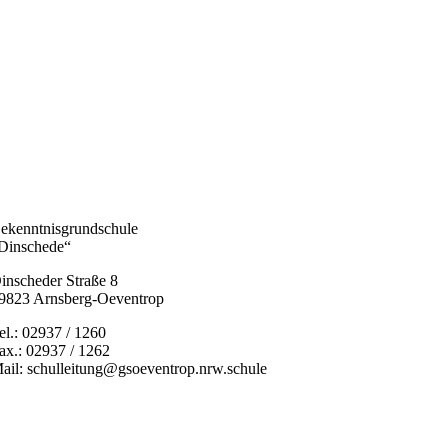
ekenntnisgrundschule
Dinschede“
inscheder Straße 8
9823 Arnsberg-Oeventrop
el.: 02937 / 1260
ax.: 02937 / 1262
ail: schulleitung@gsoeventrop.nrw.schule