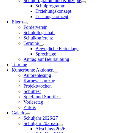
Schulprogramm und Konzepte
Schulprogramm
Erziehungskonzept
Leistungskonzept
Eltern
Förderverein
Schulpflegschaft
Schulkonferenz
Termine
Bewegliche Ferientage
Sprechtage
Antrag auf Beurlaubung
Termine
Kunterbunte Aktionen
Autorenlesung
Karnevalsumzug
Projektwochen
Schulfest
Spiel- und Sportfest
Vorlesetag
Zirkus
Galerie
Schuljahr 2026/27
Schuljahr 2025/26
Abschluss 2026