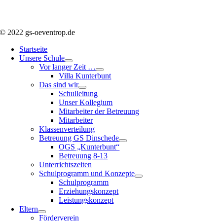
© 2022 gs-oeventrop.de
Startseite
Unsere Schule
Vor langer Zeit …
Villa Kunterbunt
Das sind wir
Schulleitung
Unser Kollegium
Mitarbeiter der Betreuung
Mitarbeiter
Klassenverteilung
Betreuung GS Dinschede
OGS „Kunterbunt“
Betreuung 8-13
Unterrichtszeiten
Schulprogramm und Konzepte
Schulprogramm
Erziehungskonzept
Leistungskonzept
Eltern
Förderverein