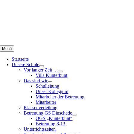
Zum
Inhalt
springen
Menü
Startseite
Unsere Schule
Vor langer Zeit …
Villa Kunterbunt
Das sind wir
Schulleitung
Unser Kollegium
Mitarbeiter der Betreuung
Mitarbeiter
Klassenverteilung
Betreuung GS Dinschede
OGS „Kunterbunt“
Betreuung 8-13
Unterrichtszeiten