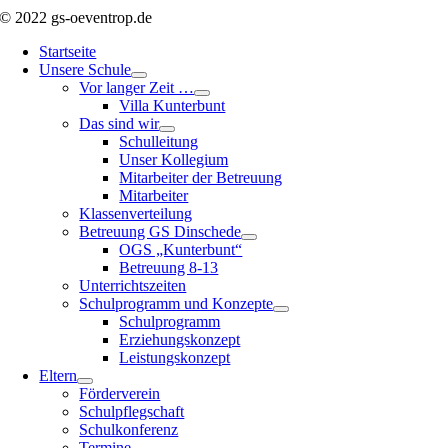
© 2022 gs-oeventrop.de
Startseite
Unsere Schule
Vor langer Zeit …
Villa Kunterbunt
Das sind wir
Schulleitung
Unser Kollegium
Mitarbeiter der Betreuung
Mitarbeiter
Klassenverteilung
Betreuung GS Dinschede
OGS „Kunterbunt“
Betreuung 8-13
Unterrichtszeiten
Schulprogramm und Konzepte
Schulprogramm
Erziehungskonzept
Leistungskonzept
Eltern
Förderverein
Schulpflegschaft
Schulkonferenz
Termine