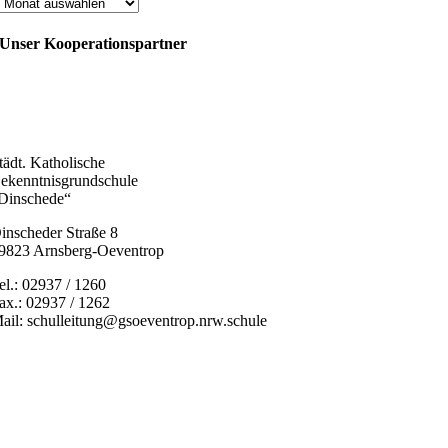
Archiv
Unser Kooperationspartner
tädt. Katholische
ekenntnisgrundschule
Dinschede“
inscheder Straße 8
9823 Arnsberg-Oeventrop
el.: 02937 / 1260
ax.: 02937 / 1262
ail: schulleitung@gsoeventrop.nrw.schule