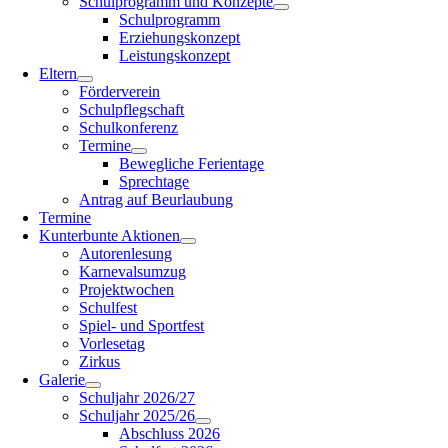
Schulprogramm und Konzepte
Schulprogramm
Erziehungskonzept
Leistungskonzept
Eltern
Förderverein
Schulpflegschaft
Schulkonferenz
Termine
Bewegliche Ferientage
Sprechtage
Antrag auf Beurlaubung
Termine
Kunterbunte Aktionen
Autorenlesung
Karnevalsumzug
Projektwochen
Schulfest
Spiel- und Sportfest
Vorlesetag
Zirkus
Galerie
Schuljahr 2026/27
Schuljahr 2025/26
Abschluss 2026