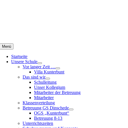
Zum
Inhalt
springen
Menü
Startseite
Unsere Schule
Vor langer Zeit …
Villa Kunterbunt
Das sind wir
Schulleitung
Unser Kollegium
Mitarbeiter der Betreuung
Mitarbeiter
Klassenverteilung
Betreuung GS Dinschede
OGS „Kunterbunt“
Betreuung 8-13
Unterrichtszeiten