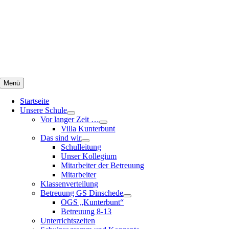
Zum
Inhalt
springen
Menü
Startseite
Unsere Schule
Vor langer Zeit …
Villa Kunterbunt
Das sind wir
Schulleitung
Unser Kollegium
Mitarbeiter der Betreuung
Mitarbeiter
Klassenverteilung
Betreuung GS Dinschede
OGS „Kunterbunt“
Betreuung 8-13
Unterrichtszeiten