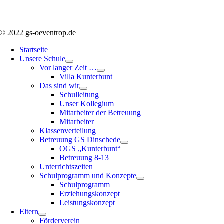
© 2022 gs-oeventrop.de
Startseite
Unsere Schule
Vor langer Zeit …
Villa Kunterbunt
Das sind wir
Schulleitung
Unser Kollegium
Mitarbeiter der Betreuung
Mitarbeiter
Klassenverteilung
Betreuung GS Dinschede
OGS „Kunterbunt“
Betreuung 8-13
Unterrichtszeiten
Schulprogramm und Konzepte
Schulprogramm
Erziehungskonzept
Leistungskonzept
Eltern
Förderverein