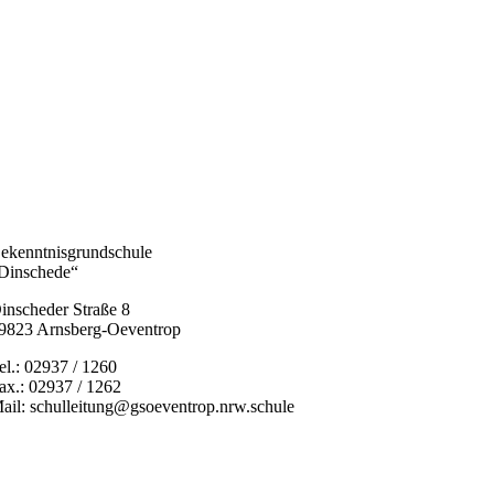
ekenntnisgrundschule
Dinschede“
inscheder Straße 8
9823 Arnsberg-Oeventrop
el.: 02937 / 1260
ax.: 02937 / 1262
ail: schulleitung@gsoeventrop.nrw.schule