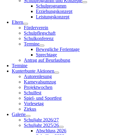
Schulprogramm und Konzepte
Schulprogramm
Erziehungskonzept
Leistungskonzept
Eltern
Förderverein
Schulpflegschaft
Schulkonferenz
Termine
Bewegliche Ferientage
Sprechtage
Antrag auf Beurlaubung
Termine
Kunterbunte Aktionen
Autorenlesung
Karnevalsumzug
Projektwochen
Schulfest
Spiel- und Sportfest
Vorlesetag
Zirkus
Galerie
Schuljahr 2026/27
Schuljahr 2025/26
Abschluss 2026