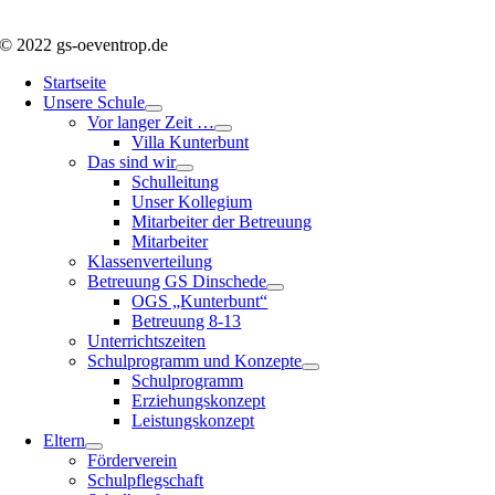
© 2022 gs-oeventrop.de
Startseite
Unsere Schule
Vor langer Zeit …
Villa Kunterbunt
Das sind wir
Schulleitung
Unser Kollegium
Mitarbeiter der Betreuung
Mitarbeiter
Klassenverteilung
Betreuung GS Dinschede
OGS „Kunterbunt“
Betreuung 8-13
Unterrichtszeiten
Schulprogramm und Konzepte
Schulprogramm
Erziehungskonzept
Leistungskonzept
Eltern
Förderverein
Schulpflegschaft