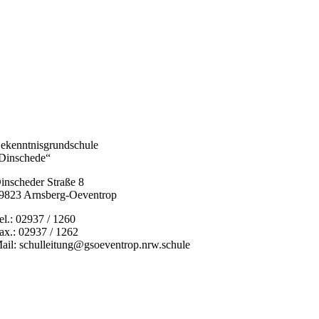
ekenntnisgrundschule
Dinschede“
inscheder Straße 8
9823 Arnsberg-Oeventrop
el.: 02937 / 1260
ax.: 02937 / 1262
ail: schulleitung@gsoeventrop.nrw.schule