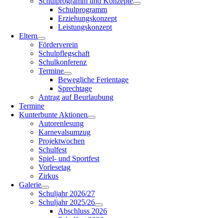
Schulprogramm und Konzepte
Schulprogramm
Erziehungskonzept
Leistungskonzept
Eltern
Förderverein
Schulpflegschaft
Schulkonferenz
Termine
Bewegliche Ferientage
Sprechtage
Antrag auf Beurlaubung
Termine
Kunterbunte Aktionen
Autorenlesung
Karnevalsumzug
Projektwochen
Schulfest
Spiel- und Sportfest
Vorlesetag
Zirkus
Galerie
Schuljahr 2026/27
Schuljahr 2025/26
Abschluss 2026