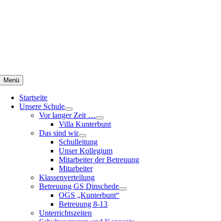
Zum
Inhalt
springen
Menü
Startseite
Unsere Schule
Vor langer Zeit …
Villa Kunterbunt
Das sind wir
Schulleitung
Unser Kollegium
Mitarbeiter der Betreuung
Mitarbeiter
Klassenverteilung
Betreuung GS Dinschede
OGS „Kunterbunt“
Betreuung 8-13
Unterrichtszeiten