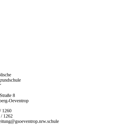
lische
grundschule
“
Straße 8
berg-Oeventrop
 / 1260
 / 1262
leitung@gsoeventrop.nrw.schule