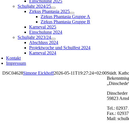
Einschulung 2025
Schuljahr 2024/25
Zirkus Phantasia 2025
Zirkus Phantasia Gruppe A
Zirkus Phantasia Gruppe B
Karneval 2025
Einschulung 2024
Schuljahr 2023/24
Abschluss 2024
Projektwoche und Schulfest 2024
Karneval 2024
Kontakt
Impressum
DSC04628
Simone Eickhoff
2026-05-11T19:27:24+02:00
Städt. Katho
Bekenntnis
„Dinschede
Dinscheder 
59823 Arns
Tel.: 02937
Fax.: 02937
Mail: schul