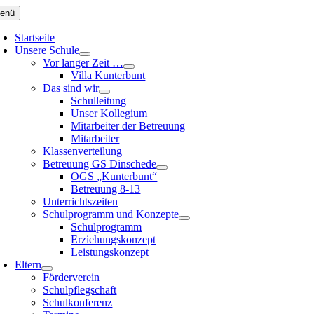
Zum
enü
Inhalt
springen
Startseite
Unsere Schule
Vor langer Zeit …
Villa Kunterbunt
Das sind wir
Schulleitung
Unser Kollegium
Mitarbeiter der Betreuung
Mitarbeiter
Klassenverteilung
Betreuung GS Dinschede
OGS „Kunterbunt“
Betreuung 8-13
Unterrichtszeiten
Schulprogramm und Konzepte
Schulprogramm
Erziehungskonzept
Leistungskonzept
Eltern
Förderverein
Schulpflegschaft
Schulkonferenz