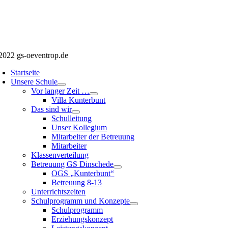
2022 gs-oeventrop.de
Startseite
Unsere Schule
Vor langer Zeit …
Villa Kunterbunt
Das sind wir
Schulleitung
Unser Kollegium
Mitarbeiter der Betreuung
Mitarbeiter
Klassenverteilung
Betreuung GS Dinschede
OGS „Kunterbunt“
Betreuung 8-13
Unterrichtszeiten
Schulprogramm und Konzepte
Schulprogramm
Erziehungskonzept