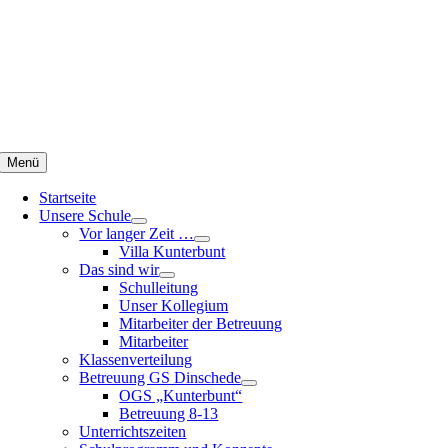
Zum
Inhalt
springen
Menü
Startseite
Unsere Schule
Vor langer Zeit …
Villa Kunterbunt
Das sind wir
Schulleitung
Unser Kollegium
Mitarbeiter der Betreuung
Mitarbeiter
Klassenverteilung
Betreuung GS Dinschede
OGS „Kunterbunt“
Betreuung 8-13
Unterrichtszeiten