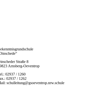
ekenntnisgrundschule
Dinschede“
inscheder Straße 8
9823 Arnsberg-Oeventrop
el.: 02937 / 1260
ax.: 02937 / 1262
ail: schulleitung@gsoeventrop.nrw.schule