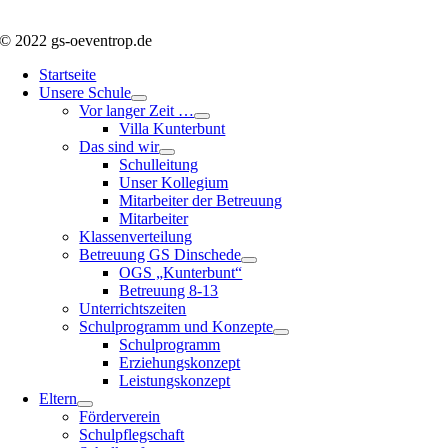
© 2022 gs-oeventrop.de
Startseite
Unsere Schule
Vor langer Zeit …
Villa Kunterbunt
Das sind wir
Schulleitung
Unser Kollegium
Mitarbeiter der Betreuung
Mitarbeiter
Klassenverteilung
Betreuung GS Dinschede
OGS „Kunterbunt“
Betreuung 8-13
Unterrichtszeiten
Schulprogramm und Konzepte
Schulprogramm
Erziehungskonzept
Leistungskonzept
Eltern
Förderverein
Schulpflegschaft