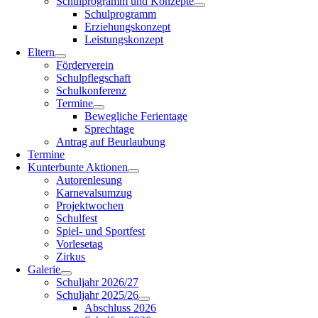
Schulprogramm und Konzepte
Schulprogramm
Erziehungskonzept
Leistungskonzept
Eltern
Förderverein
Schulpflegschaft
Schulkonferenz
Termine
Bewegliche Ferientage
Sprechtage
Antrag auf Beurlaubung
Termine
Kunterbunte Aktionen
Autorenlesung
Karnevalsumzug
Projektwochen
Schulfest
Spiel- und Sportfest
Vorlesetag
Zirkus
Galerie
Schuljahr 2026/27
Schuljahr 2025/26
Abschluss 2026