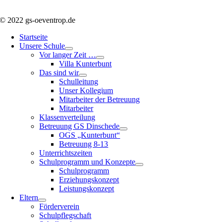
© 2022 gs-oeventrop.de
Startseite
Unsere Schule
Vor langer Zeit …
Villa Kunterbunt
Das sind wir
Schulleitung
Unser Kollegium
Mitarbeiter der Betreuung
Mitarbeiter
Klassenverteilung
Betreuung GS Dinschede
OGS „Kunterbunt“
Betreuung 8-13
Unterrichtszeiten
Schulprogramm und Konzepte
Schulprogramm
Erziehungskonzept
Leistungskonzept
Eltern
Förderverein
Schulpflegschaft