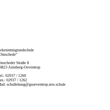
ekenntnisgrundschule
Dinschede“
inscheder Straße 8
9823 Arnsberg-Oeventrop
el.: 02937 / 1260
ax.: 02937 / 1262
ail: schulleitung@gsoeventrop.nrw.schule