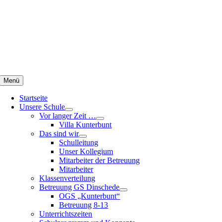
Zum
Inhalt
springen
Menü
Startseite
Unsere Schule
Vor langer Zeit …
Villa Kunterbunt
Das sind wir
Schulleitung
Unser Kollegium
Mitarbeiter der Betreuung
Mitarbeiter
Klassenverteilung
Betreuung GS Dinschede
OGS „Kunterbunt“
Betreuung 8-13
Unterrichtszeiten