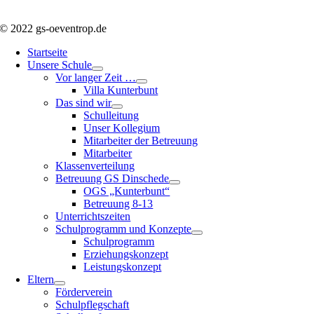
© 2022 gs-oeventrop.de
Startseite
Unsere Schule
Vor langer Zeit …
Villa Kunterbunt
Das sind wir
Schulleitung
Unser Kollegium
Mitarbeiter der Betreuung
Mitarbeiter
Klassenverteilung
Betreuung GS Dinschede
OGS „Kunterbunt“
Betreuung 8-13
Unterrichtszeiten
Schulprogramm und Konzepte
Schulprogramm
Erziehungskonzept
Leistungskonzept
Eltern
Förderverein
Schulpflegschaft