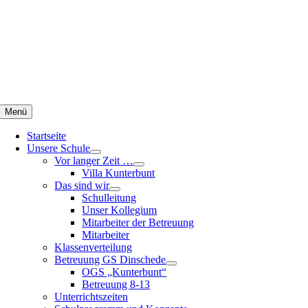
Zum
Inhalt
springen
Menü
Startseite
Unsere Schule
Vor langer Zeit …
Villa Kunterbunt
Das sind wir
Schulleitung
Unser Kollegium
Mitarbeiter der Betreuung
Mitarbeiter
Klassenverteilung
Betreuung GS Dinschede
OGS „Kunterbunt“
Betreuung 8-13
Unterrichtszeiten