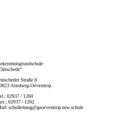
ekenntnisgrundschule
Dinschede“
inscheder Straße 8
9823 Arnsberg-Oeventrop
el.: 02937 / 1260
ax.: 02937 / 1262
ail: schulleitung@gsoeventrop.nrw.schule