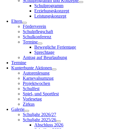
Schulprogramm und Konzepte
Schulprogramm
Erziehungskonzept
Leistungskonzept
Eltern
Förderverein
Schulpflegschaft
Schulkonferenz
Termine
Bewegliche Ferientage
Sprechtage
Antrag auf Beurlaubung
Termine
Kunterbunte Aktionen
Autorenlesung
Karnevalsumzug
Projektwochen
Schulfest
Spiel- und Sportfest
Vorlesetag
Zirkus
Galerie
Schuljahr 2026/27
Schuljahr 2025/26
Abschluss 2026