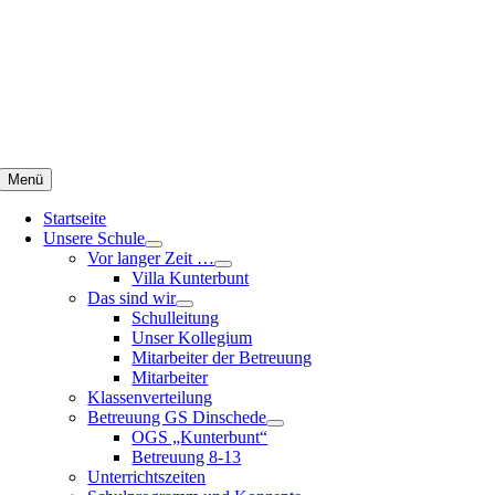
Zum
Inhalt
springen
Menü
Startseite
Unsere Schule
Vor langer Zeit …
Villa Kunterbunt
Das sind wir
Schulleitung
Unser Kollegium
Mitarbeiter der Betreuung
Mitarbeiter
Klassenverteilung
Betreuung GS Dinschede
OGS „Kunterbunt“
Betreuung 8-13
Unterrichtszeiten