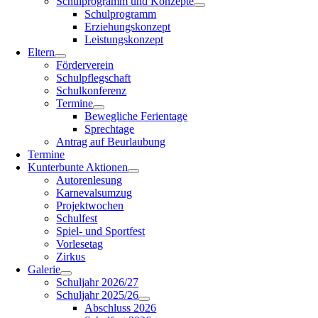
Schulprogramm und Konzepte
Schulprogramm
Erziehungskonzept
Leistungskonzept
Eltern
Förderverein
Schulpflegschaft
Schulkonferenz
Termine
Bewegliche Ferientage
Sprechtage
Antrag auf Beurlaubung
Termine
Kunterbunte Aktionen
Autorenlesung
Karnevalsumzug
Projektwochen
Schulfest
Spiel- und Sportfest
Vorlesetag
Zirkus
Galerie
Schuljahr 2026/27
Schuljahr 2025/26
Abschluss 2026