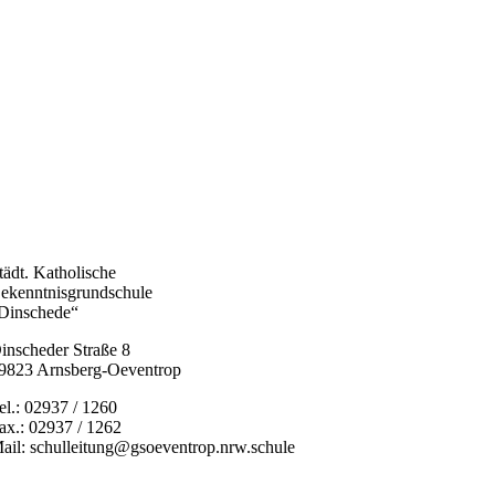
tädt. Katholische
ekenntnisgrundschule
Dinschede“
inscheder Straße 8
9823 Arnsberg-Oeventrop
el.: 02937 / 1260
ax.: 02937 / 1262
ail: schulleitung@gsoeventrop.nrw.schule