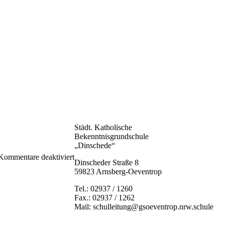
Städt. Katholische
Bekenntnisgrundschule
„Dinschede“
für
Kommentare deaktiviert
Dinscheder Straße 8
IMG_3424
59823 Arnsberg-Oeventrop
Tel.: 02937 / 1260
Fax.: 02937 / 1262
Mail: schulleitung@gsoeventrop.nrw.schule