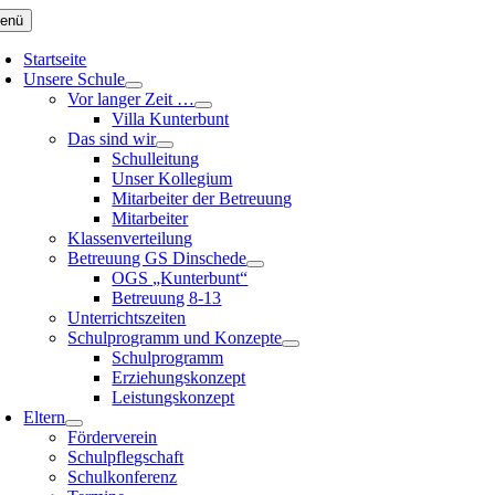
Zum
enü
Inhalt
springen
Startseite
Unsere Schule
Vor langer Zeit …
Villa Kunterbunt
Das sind wir
Schulleitung
Unser Kollegium
Mitarbeiter der Betreuung
Mitarbeiter
Klassenverteilung
Betreuung GS Dinschede
OGS „Kunterbunt“
Betreuung 8-13
Unterrichtszeiten
Schulprogramm und Konzepte
Schulprogramm
Erziehungskonzept
Leistungskonzept
Eltern
Förderverein
Schulpflegschaft
Schulkonferenz