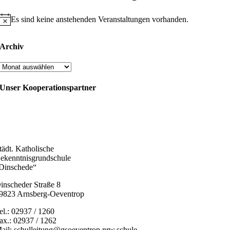
Es sind keine anstehenden Veranstaltungen vorhanden.
Hinweis
Archiv
Archiv
Unser Kooperationspartner
tädt. Katholische
ekenntnisgrundschule
Dinschede“
inscheder Straße 8
9823 Arnsberg-Oeventrop
el.: 02937 / 1260
ax.: 02937 / 1262
ail: schulleitung@gsoeventrop.nrw.schule