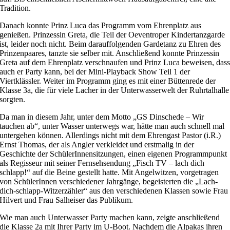
Tradition.
Danach konnte Prinz Luca das Programm vom Ehrenplatz aus
genießen. Prinzessin Greta, die Teil der Oeventroper Kindertanzgarde
ist, leider noch nicht. Beim darauffolgenden Gardetanz zu Ehren des
Prinzenpaares, tanzte sie selber mit. Anschließend konnte Prinzessin
Greta auf dem Ehrenplatz verschnaufen und Prinz Luca beweisen, das
auch er Party kann, bei der Mini-Playback Show Teil 1 der
Viertklässler. Weiter im Programm ging es mit einer Büttenrede der
Klasse 3a, die für viele Lacher in der Unterwasserwelt der Ruhrtalhalle
sorgten.
Da man in diesem Jahr, unter dem Motto „GS Dinschede – Wir
tauchen ab“, unter Wasser unterwegs war, hätte man auch schnell mal
untergehen können. Allerdings nicht mit dem Ehrengast Pastor (i.R.)
Ernst Thomas, der als Angler verkleidet und erstmalig in der
Geschichte der SchülerInnensitzungen, einen eigenen Programmpunkt
als Regisseur mit seiner Fernsehsendung „Fisch TV – lach dich
schlapp!“ auf die Beine gestellt hatte. Mit Angelwitzen, vorgetragen
von SchülerInnen verschiedener Jahrgänge, begeisterten die „Lach-
dich-schlapp-Witzerzähler“ aus den verschiedenen Klassen sowie Frau
Hilvert und Frau Salheiser das Publikum.
Wie man auch Unterwasser Party machen kann, zeigte anschließend
die Klasse 2a mit Ihrer Party im U-Boot. Nachdem die Alpakas ihren