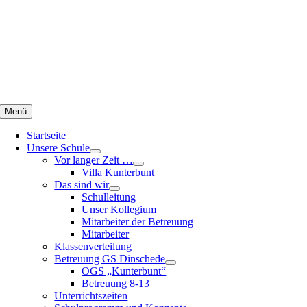
Zum
Inhalt
springen
Menü
Startseite
Unsere Schule
Vor langer Zeit …
Villa Kunterbunt
Das sind wir
Schulleitung
Unser Kollegium
Mitarbeiter der Betreuung
Mitarbeiter
Klassenverteilung
Betreuung GS Dinschede
OGS „Kunterbunt“
Betreuung 8-13
Unterrichtszeiten