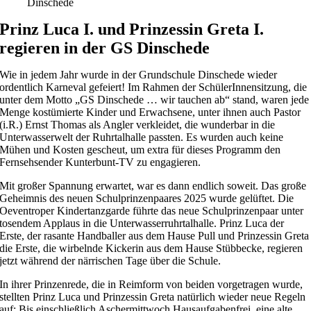
Dinschede
Prinz Luca I. und Prinzessin Greta I.
regieren in der GS Dinschede
Wie in jedem Jahr wurde in der Grundschule Dinschede wieder
ordentlich Karneval gefeiert! Im Rahmen der SchülerInnensitzung, die
unter dem Motto „GS Dinschede … wir tauchen ab“ stand, waren jede
Menge kostümierte Kinder und Erwachsene, unter ihnen auch Pastor
(i.R.) Ernst Thomas als Angler verkleidet, die wunderbar in die
Unterwasserwelt der Ruhrtalhalle passten. Es wurden auch keine
Mühen und Kosten gescheut, um extra für dieses Programm den
Fernsehsender Kunterbunt-TV zu engagieren.
Mit großer Spannung erwartet, war es dann endlich soweit. Das große
Geheimnis des neuen Schulprinzenpaares 2025 wurde gelüftet. Die
Oeventroper Kindertanzgarde führte das neue Schulprinzenpaar unter
tosendem Applaus in die Unterwasserruhrtalhalle. Prinz Luca der
Erste, der rasante Handballer aus dem Hause Pull und Prinzessin Greta
die Erste, die wirbelnde Kickerin aus dem Hause Stübbecke, regieren
jetzt während der närrischen Tage über die Schule.
In ihrer Prinzenrede, die in Reimform von beiden vorgetragen wurde,
stellten Prinz Luca und Prinzessin Greta natürlich wieder neue Regeln
auf: Bis einschließlich Aschermittwoch Hausaufgabenfrei, eine alte