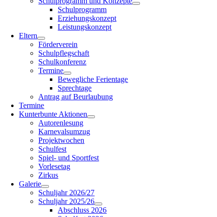
Schulprogramm und Konzepte
Schulprogramm
Erziehungskonzept
Leistungskonzept
Eltern
Förderverein
Schulpflegschaft
Schulkonferenz
Termine
Bewegliche Ferientage
Sprechtage
Antrag auf Beurlaubung
Termine
Kunterbunte Aktionen
Autorenlesung
Karnevalsumzug
Projektwochen
Schulfest
Spiel- und Sportfest
Vorlesetag
Zirkus
Galerie
Schuljahr 2026/27
Schuljahr 2025/26
Abschluss 2026