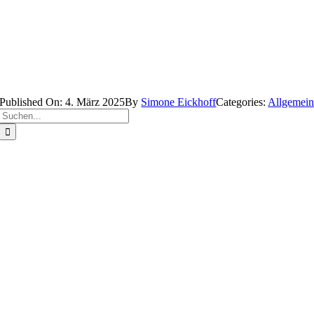
Published On: 4. März 2025
By
Simone Eickhoff
Categories:
Allgemei
Suche
nach: