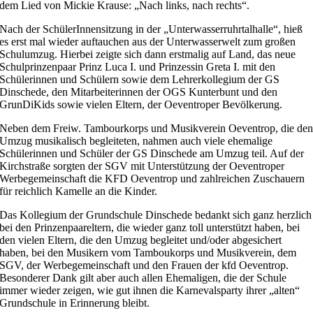
dem Lied von Mickie Krause: „Nach links, nach rechts“.
Nach der SchülerInnensitzung in der „Unterwasserruhrtalhalle“, hieß
es erst mal wieder auftauchen aus der Unterwasserwelt zum großen
Schulumzug. Hierbei zeigte sich dann erstmalig auf Land, das neue
Schulprinzenpaar Prinz Luca I. und Prinzessin Greta I. mit den
Schülerinnen und Schülern sowie dem Lehrerkollegium der GS
Dinschede, den Mitarbeiterinnen der OGS Kunterbunt und den
GrunDiKids sowie vielen Eltern, der Oeventroper Bevölkerung.
Neben dem Freiw. Tambourkorps und Musikverein Oeventrop, die de
Umzug musikalisch begleiteten, nahmen auch viele ehemalige
Schülerinnen und Schüler der GS Dinschede am Umzug teil. Auf der
Kirchstraße sorgten der SGV mit Unterstützung der Oeventroper
Werbegemeinschaft die KFD Oeventrop und zahlreichen Zuschauern
für reichlich Kamelle an die Kinder.
Das Kollegium der Grundschule Dinschede bedankt sich ganz herzlich
bei den Prinzenpaareltern, die wieder ganz toll unterstützt haben, bei
den vielen Eltern, die den Umzug begleitet und/oder abgesichert
haben, bei den Musikern vom Tamboukorps und Musikverein, dem
SGV, der Werbegemeinschaft und den Frauen der kfd Oeventrop.
Besonderer Dank gilt aber auch allen Ehemaligen, die der Schule
immer wieder zeigen, wie gut ihnen die Karnevalsparty ihrer „alten“
Grundschule in Erinnerung bleibt.