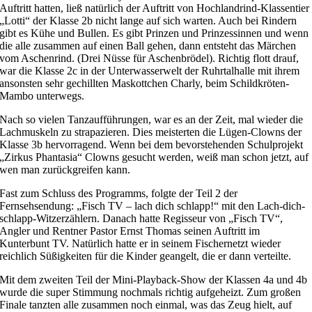
Auftritt hatten, ließ natürlich der Auftritt von Hochlandrind-Klassentier
„Lotti“ der Klasse 2b nicht lange auf sich warten. Auch bei Rindern
gibt es Kühe und Bullen. Es gibt Prinzen und Prinzessinnen und wenn
die alle zusammen auf einen Ball gehen, dann entsteht das Märchen
vom Aschenrind. (Drei Nüsse für Aschenbrödel). Richtig flott drauf,
war die Klasse 2c in der Unterwasserwelt der Ruhrtalhalle mit ihrem
ansonsten sehr gechillten Maskottchen Charly, beim Schildkröten-
Mambo unterwegs.
Nach so vielen Tanzaufführungen, war es an der Zeit, mal wieder die
Lachmuskeln zu strapazieren. Dies meisterten die Lügen-Clowns der
Klasse 3b hervorragend. Wenn bei dem bevorstehenden Schulprojekt
„Zirkus Phantasia“ Clowns gesucht werden, weiß man schon jetzt, auf
wen man zurückgreifen kann.
Fast zum Schluss des Programms, folgte der Teil 2 der
Fernsehsendung: „Fisch TV – lach dich schlapp!“ mit den Lach-dich-
schlapp-Witzerzählern. Danach hatte Regisseur von „Fisch TV“,
Angler und Rentner Pastor Ernst Thomas seinen Auftritt im
Kunterbunt TV. Natürlich hatte er in seinem Fischernetzt wieder
reichlich Süßigkeiten für die Kinder geangelt, die er dann verteilte.
Mit dem zweiten Teil der Mini-Playback-Show der Klassen 4a und 4b
wurde die super Stimmung nochmals richtig aufgeheizt. Zum großen
Finale tanzten alle zusammen noch einmal, was das Zeug hielt, auf