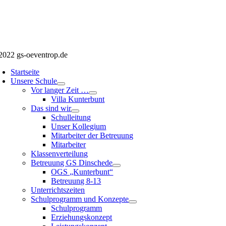
2022 gs-oeventrop.de
Startseite
Unsere Schule
Vor langer Zeit …
Villa Kunterbunt
Das sind wir
Schulleitung
Unser Kollegium
Mitarbeiter der Betreuung
Mitarbeiter
Klassenverteilung
Betreuung GS Dinschede
OGS „Kunterbunt“
Betreuung 8-13
Unterrichtszeiten
Schulprogramm und Konzepte
Schulprogramm
Erziehungskonzept