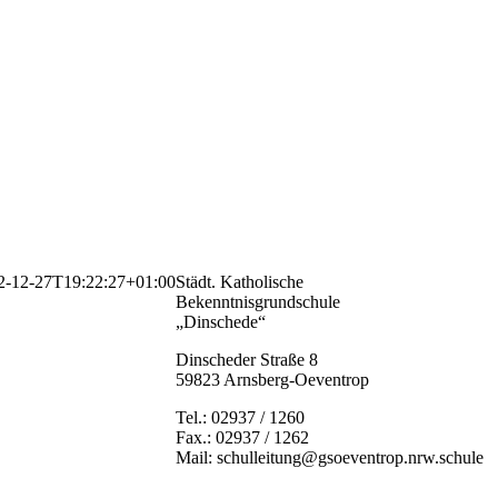
2-12-27T19:22:27+01:00
Städt. Katholische
Bekenntnisgrundschule
„Dinschede“
Dinscheder Straße 8
59823 Arnsberg-Oeventrop
Tel.: 02937 / 1260
Fax.: 02937 / 1262
Mail: schulleitung@gsoeventrop.nrw.schule