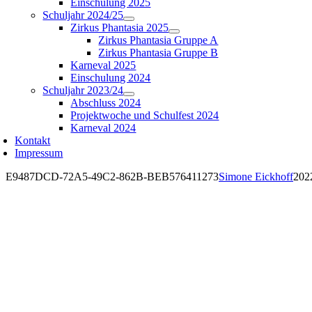
Einschulung 2025
Schuljahr 2024/25
Zirkus Phantasia 2025
Zirkus Phantasia Gruppe A
Zirkus Phantasia Gruppe B
Karneval 2025
Einschulung 2024
Schuljahr 2023/24
Abschluss 2024
Projektwoche und Schulfest 2024
Karneval 2024
Kontakt
Impressum
E9487DCD-72A5-49C2-862B-BEB576411273
Simone Eickhoff
202