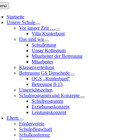
Zum
enü
Inhalt
springen
Startseite
Unsere Schule
Vor langer Zeit …
Villa Kunterbunt
Das sind wir
Schulleitung
Unser Kollegium
Mitarbeiter der Betreuung
Mitarbeiter
Klassenverteilung
Betreuung GS Dinschede
OGS „Kunterbunt“
Betreuung 8-13
Unterrichtszeiten
Schulprogramm und Konzepte
Schulprogramm
Erziehungskonzept
Leistungskonzept
Eltern
Förderverein
Schulpflegschaft
Schulkonferenz