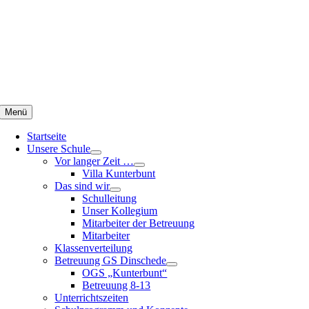
Zum
Inhalt
springen
Menü
Startseite
Unsere Schule
Vor langer Zeit …
Villa Kunterbunt
Das sind wir
Schulleitung
Unser Kollegium
Mitarbeiter der Betreuung
Mitarbeiter
Klassenverteilung
Betreuung GS Dinschede
OGS „Kunterbunt“
Betreuung 8-13
Unterrichtszeiten