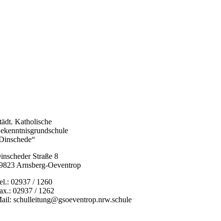
tädt. Katholische
ekenntnisgrundschule
Dinschede“
inscheder Straße 8
9823 Arnsberg-Oeventrop
el.: 02937 / 1260
ax.: 02937 / 1262
ail: schulleitung@gsoeventrop.nrw.schule