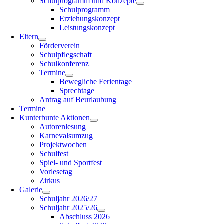
Schulprogramm und Konzepte
Schulprogramm
Erziehungskonzept
Leistungskonzept
Eltern
Förderverein
Schulpflegschaft
Schulkonferenz
Termine
Bewegliche Ferientage
Sprechtage
Antrag auf Beurlaubung
Termine
Kunterbunte Aktionen
Autorenlesung
Karnevalsumzug
Projektwochen
Schulfest
Spiel- und Sportfest
Vorlesetag
Zirkus
Galerie
Schuljahr 2026/27
Schuljahr 2025/26
Abschluss 2026