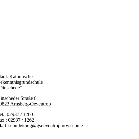
tädt. Katholische
ekenntnisgrundschule
Dinschede“
inscheder Straße 8
9823 Arnsberg-Oeventrop
el.: 02937 / 1260
ax.: 02937 / 1262
ail: schulleitung@gsoeventrop.nrw.schule