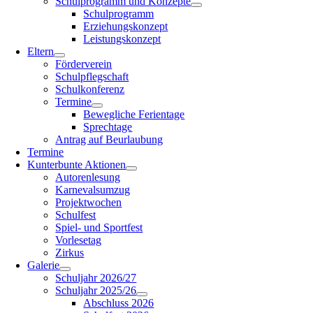
Schulprogramm und Konzepte
Schulprogramm
Erziehungskonzept
Leistungskonzept
Eltern
Förderverein
Schulpflegschaft
Schulkonferenz
Termine
Bewegliche Ferientage
Sprechtage
Antrag auf Beurlaubung
Termine
Kunterbunte Aktionen
Autorenlesung
Karnevalsumzug
Projektwochen
Schulfest
Spiel- und Sportfest
Vorlesetag
Zirkus
Galerie
Schuljahr 2026/27
Schuljahr 2025/26
Abschluss 2026