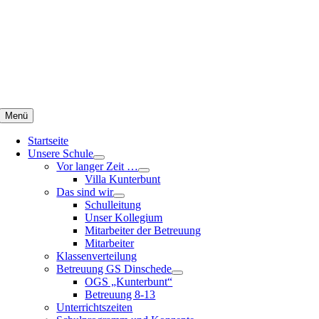
Zum
Inhalt
springen
Menü
Startseite
Unsere Schule
Vor langer Zeit …
Villa Kunterbunt
Das sind wir
Schulleitung
Unser Kollegium
Mitarbeiter der Betreuung
Mitarbeiter
Klassenverteilung
Betreuung GS Dinschede
OGS „Kunterbunt“
Betreuung 8-13
Unterrichtszeiten