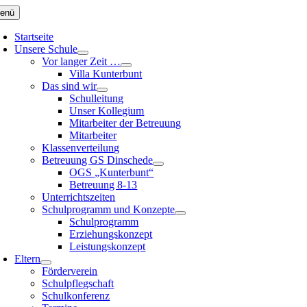
Zum
enü
Inhalt
springen
Startseite
Unsere Schule
Vor langer Zeit …
Villa Kunterbunt
Das sind wir
Schulleitung
Unser Kollegium
Mitarbeiter der Betreuung
Mitarbeiter
Klassenverteilung
Betreuung GS Dinschede
OGS „Kunterbunt“
Betreuung 8-13
Unterrichtszeiten
Schulprogramm und Konzepte
Schulprogramm
Erziehungskonzept
Leistungskonzept
Eltern
Förderverein
Schulpflegschaft
Schulkonferenz