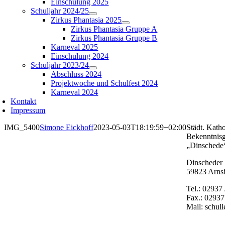
Einschulung 2025
Schuljahr 2024/25
Zirkus Phantasia 2025
Zirkus Phantasia Gruppe A
Zirkus Phantasia Gruppe B
Karneval 2025
Einschulung 2024
Schuljahr 2023/24
Abschluss 2024
Projektwoche und Schulfest 2024
Karneval 2024
Kontakt
Impressum
IMG_5400
Simone Eickhoff
2023-05-03T18:19:59+02:00
Städt. Katho
Bekenntnis
„Dinschede
Dinscheder 
59823 Arns
Tel.: 02937
Fax.: 02937
Mail: schul