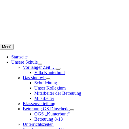
Zum
Inhalt
springen
Menü
Startseite
Unsere Schule
Vor langer Zeit …
Villa Kunterbunt
Das sind wir
Schulleitung
Unser Kollegium
Mitarbeiter der Betreuung
Mitarbeiter
Klassenverteilung
Betreuung GS Dinschede
OGS „Kunterbunt“
Betreuung 8-13
Unterrichtszeiten