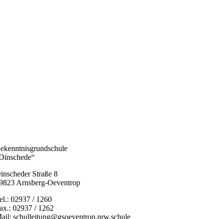
ekenntnisgrundschule
Dinschede“
inscheder Straße 8
9823 Arnsberg-Oeventrop
el.: 02937 / 1260
ax.: 02937 / 1262
ail: schulleitung@gsoeventrop.nrw.schule