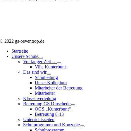
© 2022 gs-oeventrop.de
Startseite
Unsere Schule
Vor langer Zeit …
Villa Kunterbunt
Das sind wir
Schulleitung
Unser Kollegium
Mitarbeiter der Betreuung
Mitarbeiter
Klassenverteilung
Betreuung GS Dinschede
OGS „Kunterbunt“
Betreuung 8-13
Unterrichtszeiten
Schulprogramm und Konzepte
Schulprogramm