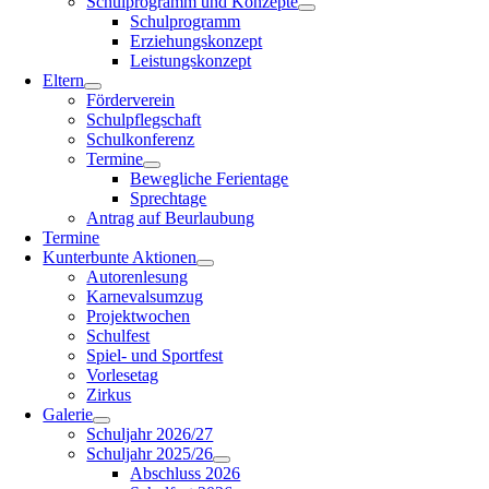
Schulprogramm und Konzepte
Schulprogramm
Erziehungskonzept
Leistungskonzept
Eltern
Förderverein
Schulpflegschaft
Schulkonferenz
Termine
Bewegliche Ferientage
Sprechtage
Antrag auf Beurlaubung
Termine
Kunterbunte Aktionen
Autorenlesung
Karnevalsumzug
Projektwochen
Schulfest
Spiel- und Sportfest
Vorlesetag
Zirkus
Galerie
Schuljahr 2026/27
Schuljahr 2025/26
Abschluss 2026