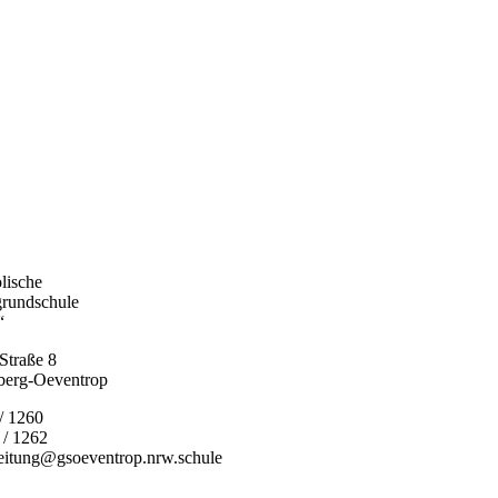
lische
grundschule
“
Straße 8
berg-Oeventrop
 / 1260
 / 1262
leitung@gsoeventrop.nrw.schule