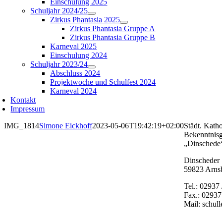
Einschulung 2025
Schuljahr 2024/25
Zirkus Phantasia 2025
Zirkus Phantasia Gruppe A
Zirkus Phantasia Gruppe B
Karneval 2025
Einschulung 2024
Schuljahr 2023/24
Abschluss 2024
Projektwoche und Schulfest 2024
Karneval 2024
Kontakt
Impressum
IMG_1814
Simone Eickhoff
2023-05-06T19:42:19+02:00
Städt. Katho
Bekenntnis
„Dinschede
Dinscheder 
59823 Arns
Tel.: 02937
Fax.: 02937
Mail: schul