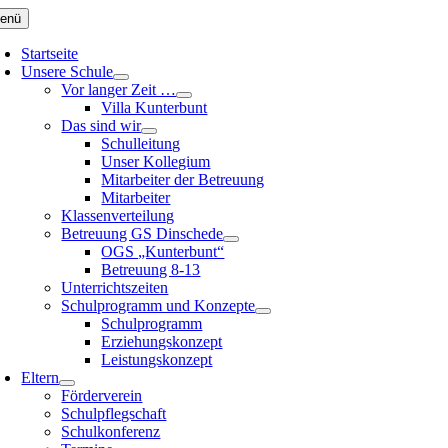
Zum
enü
Inhalt
springen
Startseite
Unsere Schule
Vor langer Zeit …
Villa Kunterbunt
Das sind wir
Schulleitung
Unser Kollegium
Mitarbeiter der Betreuung
Mitarbeiter
Klassenverteilung
Betreuung GS Dinschede
OGS „Kunterbunt“
Betreuung 8-13
Unterrichtszeiten
Schulprogramm und Konzepte
Schulprogramm
Erziehungskonzept
Leistungskonzept
Eltern
Förderverein
Schulpflegschaft
Schulkonferenz