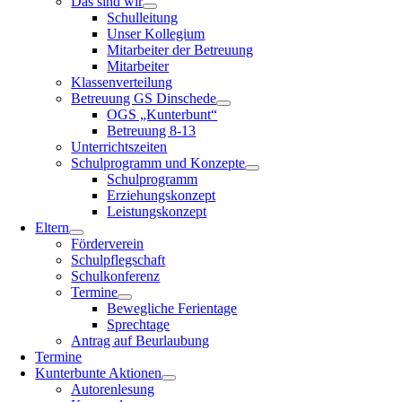
Das sind wir
Schulleitung
Unser Kollegium
Mitarbeiter der Betreuung
Mitarbeiter
Klassenverteilung
Betreuung GS Dinschede
OGS „Kunterbunt“
Betreuung 8-13
Unterrichtszeiten
Schulprogramm und Konzepte
Schulprogramm
Erziehungskonzept
Leistungskonzept
Eltern
Förderverein
Schulpflegschaft
Schulkonferenz
Termine
Bewegliche Ferientage
Sprechtage
Antrag auf Beurlaubung
Termine
Kunterbunte Aktionen
Autorenlesung