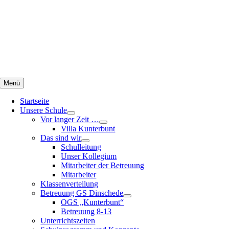
Zum
Inhalt
springen
Menü
Startseite
Unsere Schule
Vor langer Zeit …
Villa Kunterbunt
Das sind wir
Schulleitung
Unser Kollegium
Mitarbeiter der Betreuung
Mitarbeiter
Klassenverteilung
Betreuung GS Dinschede
OGS „Kunterbunt“
Betreuung 8-13
Unterrichtszeiten