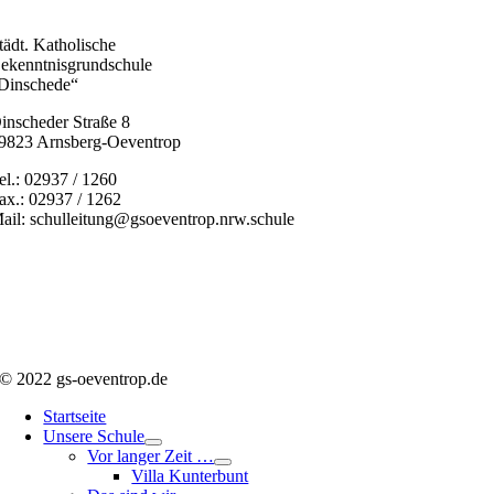
tädt. Katholische
ekenntnisgrundschule
Dinschede“
inscheder Straße 8
9823 Arnsberg-Oeventrop
el.: 02937 / 1260
ax.: 02937 / 1262
ail: schulleitung@gsoeventrop.nrw.schule
© 2022 gs-oeventrop.de
Startseite
Unsere Schule
Vor langer Zeit …
Villa Kunterbunt