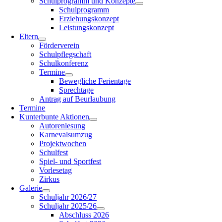
Schulprogramm und Konzepte
Schulprogramm
Erziehungskonzept
Leistungskonzept
Eltern
Förderverein
Schulpflegschaft
Schulkonferenz
Termine
Bewegliche Ferientage
Sprechtage
Antrag auf Beurlaubung
Termine
Kunterbunte Aktionen
Autorenlesung
Karnevalsumzug
Projektwochen
Schulfest
Spiel- und Sportfest
Vorlesetag
Zirkus
Galerie
Schuljahr 2026/27
Schuljahr 2025/26
Abschluss 2026