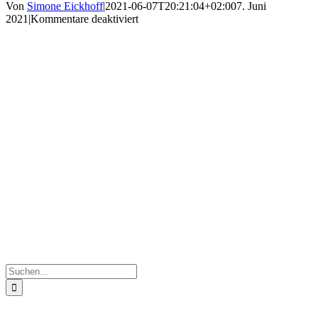
Von
Simone Eickhoff
|
2021-06-07T20:21:04+02:00
7. Juni
für
2021
|
Kommentare deaktiviert
IMG_0657
Suche
nach: