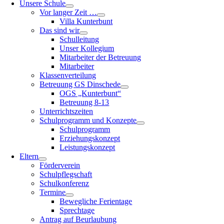
Unsere Schule
Vor langer Zeit …
Villa Kunterbunt
Das sind wir
Schulleitung
Unser Kollegium
Mitarbeiter der Betreuung
Mitarbeiter
Klassenverteilung
Betreuung GS Dinschede
OGS „Kunterbunt“
Betreuung 8-13
Unterrichtszeiten
Schulprogramm und Konzepte
Schulprogramm
Erziehungskonzept
Leistungskonzept
Eltern
Förderverein
Schulpflegschaft
Schulkonferenz
Termine
Bewegliche Ferientage
Sprechtage
Antrag auf Beurlaubung