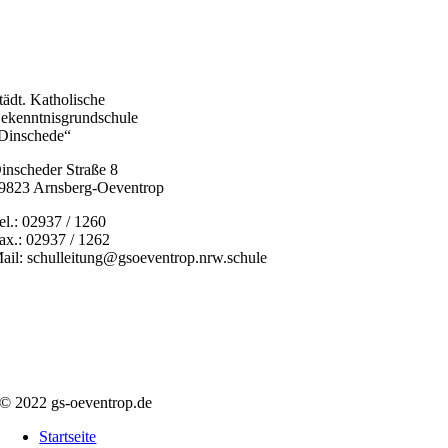
tädt. Katholische
ekenntnisgrundschule
Dinschede“
inscheder Straße 8
9823 Arnsberg-Oeventrop
el.: 02937 / 1260
ax.: 02937 / 1262
ail: schulleitung@gsoeventrop.nrw.schule
© 2022 gs-oeventrop.de
Startseite