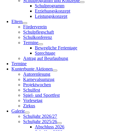
Schulprogramm und Konzepte
Schulprogramm
Erziehungskonzept
Leistungskonzept
Eltern
Förderverein
Schulpflegschaft
Schulkonferenz
Termine
Bewegliche Ferientage
Sprechtage
Antrag auf Beurlaubung
Termine
Kunterbunte Aktionen
Autorenlesung
Karnevalsumzug
Projektwochen
Schulfest
Spiel- und Sportfest
Vorlesetag
Zirkus
Galerie
Schuljahr 2026/27
Schuljahr 2025/26
Abschluss 2026