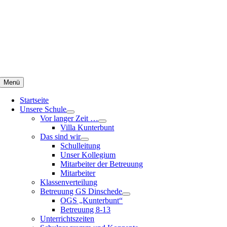
Zum
Inhalt
springen
Menü
Startseite
Unsere Schule
Vor langer Zeit …
Villa Kunterbunt
Das sind wir
Schulleitung
Unser Kollegium
Mitarbeiter der Betreuung
Mitarbeiter
Klassenverteilung
Betreuung GS Dinschede
OGS „Kunterbunt“
Betreuung 8-13
Unterrichtszeiten