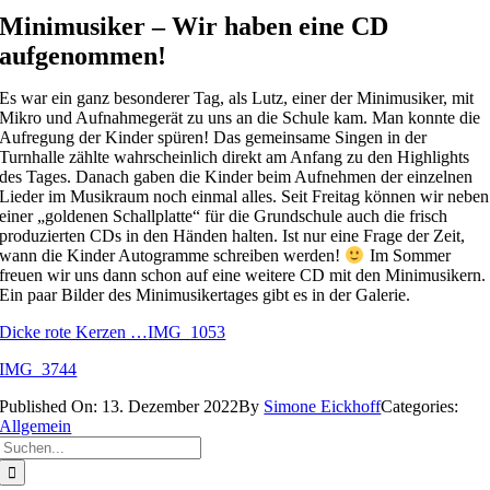
Minimusiker – Wir haben eine CD
aufgenommen!
Es war ein ganz besonderer Tag, als Lutz, einer der Minimusiker, mit
Mikro und Aufnahmegerät zu uns an die Schule kam. Man konnte die
Aufregung der Kinder spüren! Das gemeinsame Singen in der
Turnhalle zählte wahrscheinlich direkt am Anfang zu den Highlights
des Tages. Danach gaben die Kinder beim Aufnehmen der einzelnen
Lieder im Musikraum noch einmal alles. Seit Freitag können wir neben
einer „goldenen Schallplatte“ für die Grundschule auch die frisch
produzierten CDs in den Händen halten. Ist nur eine Frage der Zeit,
wann die Kinder Autogramme schreiben werden!
Im Sommer
freuen wir uns dann schon auf eine weitere CD mit den Minimusikern.
Ein paar Bilder des Minimusikertages gibt es in der Galerie.
Dicke rote Kerzen …
IMG_1053
IMG_3744
Published On: 13. Dezember 2022
By
Simone Eickhoff
Categories:
Allgemein
Suche
nach: