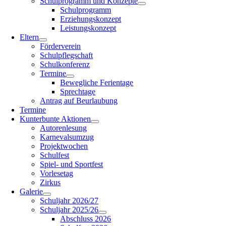
Schulprogramm und Konzepte
Schulprogramm
Erziehungskonzept
Leistungskonzept
Eltern
Förderverein
Schulpflegschaft
Schulkonferenz
Termine
Bewegliche Ferientage
Sprechtage
Antrag auf Beurlaubung
Termine
Kunterbunte Aktionen
Autorenlesung
Karnevalsumzug
Projektwochen
Schulfest
Spiel- und Sportfest
Vorlesetag
Zirkus
Galerie
Schuljahr 2026/27
Schuljahr 2025/26
Abschluss 2026