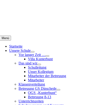
Zum
Inhalt
springen
Menü
Startseite
Unsere Schule
Vor langer Zeit …
Villa Kunterbunt
Das sind wir
Schulleitung
Unser Kollegium
Mitarbeiter der Betreuung
Mitarbeiter
Klassenverteilung
Betreuung GS Dinschede
OGS „Kunterbunt“
Betreuung 8-13
Unterrichtszeiten