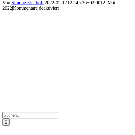
Von
Simone Eickhoff
|
2022-05-12T22:45:36+02:00
12. Mai
für
2022
|
Kommentare deaktiviert
IMG_5102
Suche
nach: