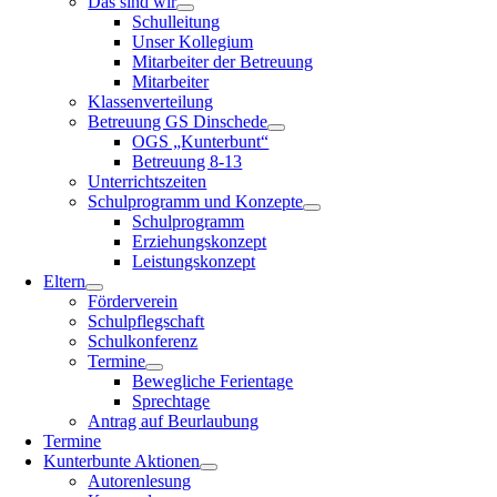
Das sind wir
Schulleitung
Unser Kollegium
Mitarbeiter der Betreuung
Mitarbeiter
Klassenverteilung
Betreuung GS Dinschede
OGS „Kunterbunt“
Betreuung 8-13
Unterrichtszeiten
Schulprogramm und Konzepte
Schulprogramm
Erziehungskonzept
Leistungskonzept
Eltern
Förderverein
Schulpflegschaft
Schulkonferenz
Termine
Bewegliche Ferientage
Sprechtage
Antrag auf Beurlaubung
Termine
Kunterbunte Aktionen
Autorenlesung