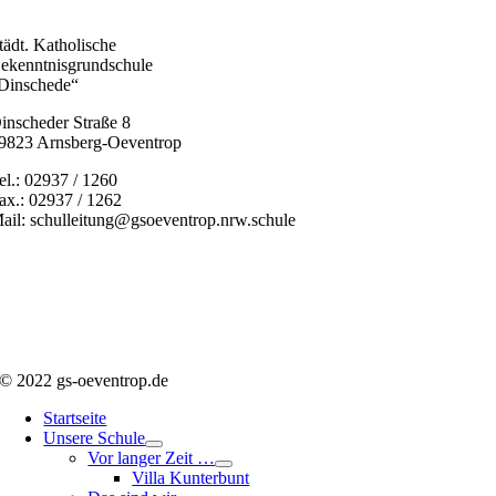
tädt. Katholische
ekenntnisgrundschule
Dinschede“
inscheder Straße 8
9823 Arnsberg-Oeventrop
el.: 02937 / 1260
ax.: 02937 / 1262
ail: schulleitung@gsoeventrop.nrw.schule
© 2022 gs-oeventrop.de
Startseite
Unsere Schule
Vor langer Zeit …
Villa Kunterbunt