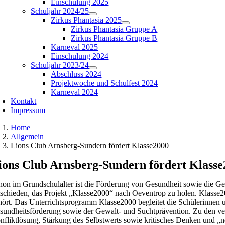
Einschulung 2025
Schuljahr 2024/25
Zirkus Phantasia 2025
Zirkus Phantasia Gruppe A
Zirkus Phantasia Gruppe B
Karneval 2025
Einschulung 2024
Schuljahr 2023/24
Abschluss 2024
Projektwoche und Schulfest 2024
Karneval 2024
Kontakt
Impressum
Home
Allgemein
Lions Club Arnsberg-Sundern fördert Klasse2000
ions Club Arnsberg-Sundern fördert Klass
hon im Grundschulalter ist die Förderung von Gesundheit sowie die Gew
tschieden, das Projekt „Klasse2000“ nach Oeventrop zu holen. Klasse20
hört. Das Unterrichtsprogramm Klasse2000 begleitet die Schülerinnen
sundheitsförderung sowie der Gewalt- und Suchtprävention. Zu den ve
nfliktlösung, Stärkung des Selbstwerts sowie kritisches Denken und 