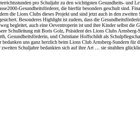
terrichtsstunden pro Schuljahr zu den wichtigsten Gesundheits- und L
asse2000-Gesundheitsförderer, die hierfür besonders geschult sind. Fi
rdern die Lions Clubs dieses Projekt und sind jetzt auch in den zweite
gesichert. Besonderes Highlight ist zudem, dass die Gesundheitsförderi
nweg begleitet, auch eine Oeventroperin ist und ihre Kinder selbst di
sere Schulleitung mit Boris Golz, Präsident des Lions Clubs Arnsberg-
rth, Gesundheitsförderin, und Christiane Hoffschildt als Schulpflegscha
r bedanken uns ganz herzlich beim Lions Club Arnsberg-Sundern für di
r zweiten Schuljahre bedankten sich auf ihre Art … sie strahlten glückli