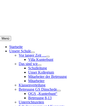
Zum
Inhalt
springen
Menü
Startseite
Unsere Schule
Vor langer Zeit …
Villa Kunterbunt
Das sind wir
Schulleitung
Unser Kollegium
Mitarbeiter der Betreuung
Mitarbeiter
Klassenverteilung
Betreuung GS Dinschede
OGS „Kunterbunt“
Betreuung 8-13
Unterrichtszeiten