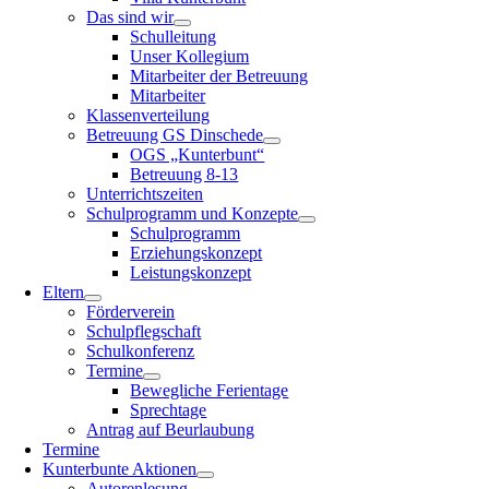
Das sind wir
Schulleitung
Unser Kollegium
Mitarbeiter der Betreuung
Mitarbeiter
Klassenverteilung
Betreuung GS Dinschede
OGS „Kunterbunt“
Betreuung 8-13
Unterrichtszeiten
Schulprogramm und Konzepte
Schulprogramm
Erziehungskonzept
Leistungskonzept
Eltern
Förderverein
Schulpflegschaft
Schulkonferenz
Termine
Bewegliche Ferientage
Sprechtage
Antrag auf Beurlaubung
Termine
Kunterbunte Aktionen
Autorenlesung