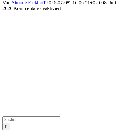
Von
Simone Eickhoff
|
2026-07-08T16:06:51+02:00
8. Juli
für
2026
|
Kommentare deaktiviert
IMG_0439
Suche
nach: