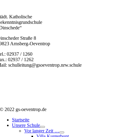
tädt. Katholische
ekenntnisgrundschule
Dinschede“
inscheder Straße 8
9823 Arnsberg-Oeventrop
el.: 02937 / 1260
ax.: 02937 / 1262
ail: schulleitung@gsoeventrop.nrw.schule
© 2022 gs-oeventrop.de
Startseite
Unsere Schule
Vor langer Zeit …
Villa Kunterbunt