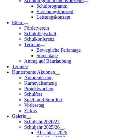
Schulprogramm und Konzepte
Schulprogramm
Erziehungskonzept
Leistungskonzept
Eltern
Förderverein
Schulpflegschaft
Schulkonferenz
Termine
Bewegliche Ferientage
Sprechtage
Antrag auf Beurlaubung
Termine
Kunterbunte Aktionen
Autorenlesung
Karnevalsumzug
Projektwochen
Schulfest
Spiel- und Sportfest
Vorlesetag
Zirkus
Galerie
Schuljahr 2026/27
Schuljahr 2025/26
Abschluss 2026