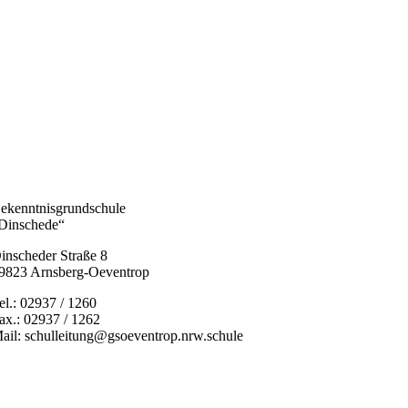
ekenntnisgrundschule
Dinschede“
inscheder Straße 8
9823 Arnsberg-Oeventrop
el.: 02937 / 1260
ax.: 02937 / 1262
ail: schulleitung@gsoeventrop.nrw.schule