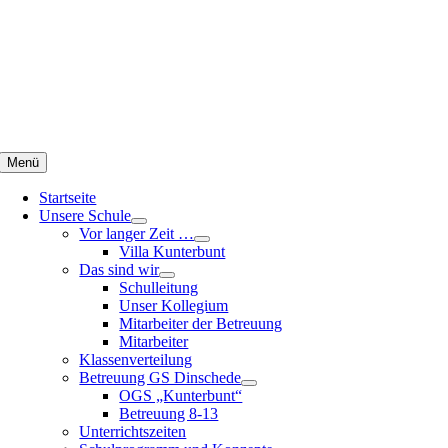
Zum
Inhalt
springen
Menü
Startseite
Unsere Schule
Vor langer Zeit …
Villa Kunterbunt
Das sind wir
Schulleitung
Unser Kollegium
Mitarbeiter der Betreuung
Mitarbeiter
Klassenverteilung
Betreuung GS Dinschede
OGS „Kunterbunt“
Betreuung 8-13
Unterrichtszeiten