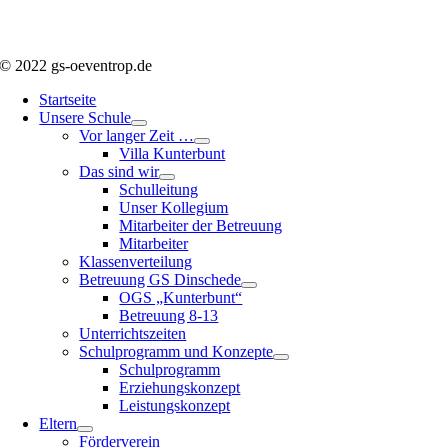
© 2022 gs-oeventrop.de
Startseite
Unsere Schule
Vor langer Zeit …
Villa Kunterbunt
Das sind wir
Schulleitung
Unser Kollegium
Mitarbeiter der Betreuung
Mitarbeiter
Klassenverteilung
Betreuung GS Dinschede
OGS „Kunterbunt“
Betreuung 8-13
Unterrichtszeiten
Schulprogramm und Konzepte
Schulprogramm
Erziehungskonzept
Leistungskonzept
Eltern
Förderverein