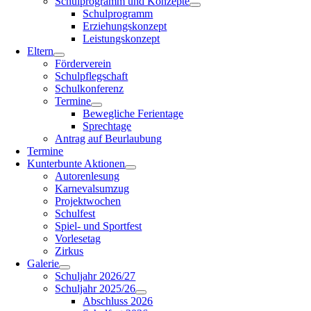
Schulprogramm und Konzepte
Schulprogramm
Erziehungskonzept
Leistungskonzept
Eltern
Förderverein
Schulpflegschaft
Schulkonferenz
Termine
Bewegliche Ferientage
Sprechtage
Antrag auf Beurlaubung
Termine
Kunterbunte Aktionen
Autorenlesung
Karnevalsumzug
Projektwochen
Schulfest
Spiel- und Sportfest
Vorlesetag
Zirkus
Galerie
Schuljahr 2026/27
Schuljahr 2025/26
Abschluss 2026