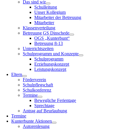
Das sind wir
Schulleitung
Unser Kollegium
Mitarbeiter der Betreuung
Mitarbeiter
Klassenverteilung
Betreuung GS Dinschede
OGS „Kunterbunt“
Betreuung 8-13
Unterrichtszeiten
Schulprogramm und Konzepte
Schulprogramm
Erziehungskonzept
Leistungskonzept
Eltern
Förderverein
Schulpflegschaft
Schulkonferenz
Termine
Bewegliche Ferientage
Sprechtage
Antrag auf Beurlaubung
Termine
Kunterbunte Aktionen
Autorenlesung