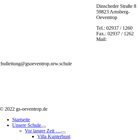
Dinscheder Straße 8
59823 Arnsberg-
Oeventrop
Tel.: 02937 / 1260
Fax.: 02937 / 1262
Mail:
chulleitung@gsoeventrop.nrw.schule
© 2022 gs-oeventrop.de
Startseite
Unsere Schule
Vor langer Zeit …
Villa Kunterbunt