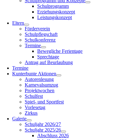
Schulprogramm und Konzepte
Schulprogramm
Erziehungskonzept
Leistungskonzept
Eltern
Förderverein
Schulpflegschaft
Schulkonferenz
Termine
Bewegliche Ferientage
Sprechtage
Antrag auf Beurlaubung
Termine
Kunterbunte Aktionen
Autorenlesung
Karnevalsumzug
Projektwochen
Schulfest
Spiel- und Sportfest
Vorlesetag
Zirkus
Galerie
Schuljahr 2026/27
Schuljahr 2025/26
Abschluss 2026