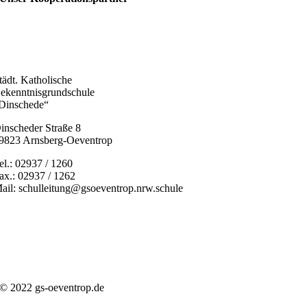
tädt. Katholische
ekenntnisgrundschule
Dinschede“
inscheder Straße 8
9823 Arnsberg-Oeventrop
el.: 02937 / 1260
ax.: 02937 / 1262
ail: schulleitung@gsoeventrop.nrw.schule
© 2022 gs-oeventrop.de