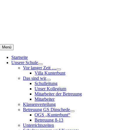
Zum
Inhalt
springen
Menü
Startseite
Unsere Schule
Vor langer Zeit …
Villa Kunterbunt
Das sind wir
Schulleitung
Unser Kollegium
Mitarbeiter der Betreuung
Mitarbeiter
Klassenverteilung
Betreuung GS Dinschede
OGS „Kunterbunt“
Betreuung 8-13
Unterrichtszeiten