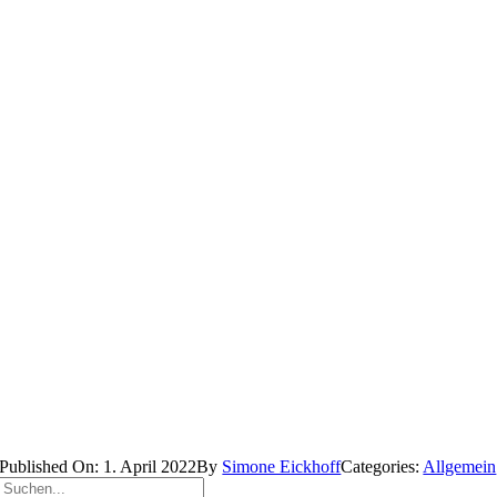
Published On: 1. April 2022
By
Simone Eickhoff
Categories:
Allgemein
Suche