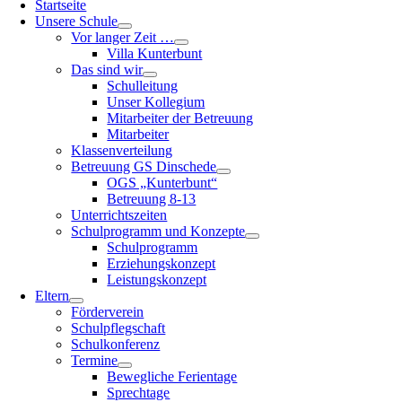
Startseite
Unsere Schule
Vor langer Zeit …
Villa Kunterbunt
Das sind wir
Schulleitung
Unser Kollegium
Mitarbeiter der Betreuung
Mitarbeiter
Klassenverteilung
Betreuung GS Dinschede
OGS „Kunterbunt“
Betreuung 8-13
Unterrichtszeiten
Schulprogramm und Konzepte
Schulprogramm
Erziehungskonzept
Leistungskonzept
Eltern
Förderverein
Schulpflegschaft
Schulkonferenz
Termine
Bewegliche Ferientage
Sprechtage