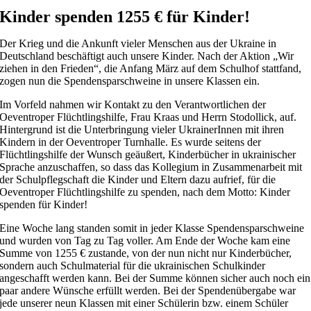
Kinder spenden 1255 € für Kinder!
Der Krieg und die Ankunft vieler Menschen aus der Ukraine in
Deutschland beschäftigt auch unsere Kinder. Nach der Aktion „Wir
ziehen in den Frieden“, die Anfang März auf dem Schulhof stattfand,
zogen nun die Spendensparschweine in unsere Klassen ein.
Im Vorfeld nahmen wir Kontakt zu den Verantwortlichen der
Oeventroper Flüchtlingshilfe, Frau Kraas und Herrn Stodollick, auf.
Hintergrund ist die Unterbringung vieler UkrainerInnen mit ihren
Kindern in der Oeventroper Turnhalle. Es wurde seitens der
Flüchtlingshilfe der Wunsch geäußert, Kinderbücher in ukrainischer
Sprache anzuschaffen, so dass das Kollegium in Zusammenarbeit mit
der Schulpflegschaft die Kinder und Eltern dazu aufrief, für die
Oeventroper Flüchtlingshilfe zu spenden, nach dem Motto: Kinder
spenden für Kinder!
Eine Woche lang standen somit in jeder Klasse Spendensparschweine
und wurden von Tag zu Tag voller. Am Ende der Woche kam eine
Summe von 1255 € zustande, von der nun nicht nur Kinderbücher,
sondern auch Schulmaterial für die ukrainischen Schulkinder
angeschafft werden kann. Bei der Summe können sicher auch noch ein
paar andere Wünsche erfüllt werden. Bei der Spendenübergabe war
jede unserer neun Klassen mit einer Schülerin bzw. einem Schüler