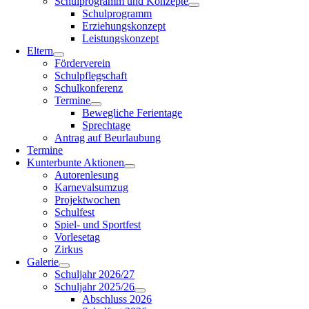
Schulprogramm und Konzepte
Schulprogramm
Erziehungskonzept
Leistungskonzept
Eltern
Förderverein
Schulpflegschaft
Schulkonferenz
Termine
Bewegliche Ferientage
Sprechtage
Antrag auf Beurlaubung
Termine
Kunterbunte Aktionen
Autorenlesung
Karnevalsumzug
Projektwochen
Schulfest
Spiel- und Sportfest
Vorlesetag
Zirkus
Galerie
Schuljahr 2026/27
Schuljahr 2025/26
Abschluss 2026