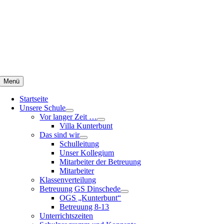
Zum
Inhalt
springen
Menü
Startseite
Unsere Schule
Vor langer Zeit …
Villa Kunterbunt
Das sind wir
Schulleitung
Unser Kollegium
Mitarbeiter der Betreuung
Mitarbeiter
Klassenverteilung
Betreuung GS Dinschede
OGS „Kunterbunt“
Betreuung 8-13
Unterrichtszeiten