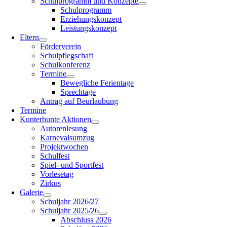
Schulprogramm und Konzepte
Schulprogramm
Erziehungskonzept
Leistungskonzept
Eltern
Förderverein
Schulpflegschaft
Schulkonferenz
Termine
Bewegliche Ferientage
Sprechtage
Antrag auf Beurlaubung
Termine
Kunterbunte Aktionen
Autorenlesung
Karnevalsumzug
Projektwochen
Schulfest
Spiel- und Sportfest
Vorlesetag
Zirkus
Galerie
Schuljahr 2026/27
Schuljahr 2025/26
Abschluss 2026