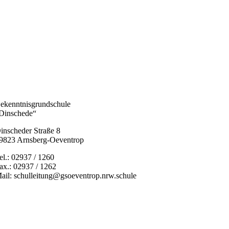
ekenntnisgrundschule
Dinschede“
inscheder Straße 8
9823 Arnsberg-Oeventrop
el.: 02937 / 1260
ax.: 02937 / 1262
ail: schulleitung@gsoeventrop.nrw.schule