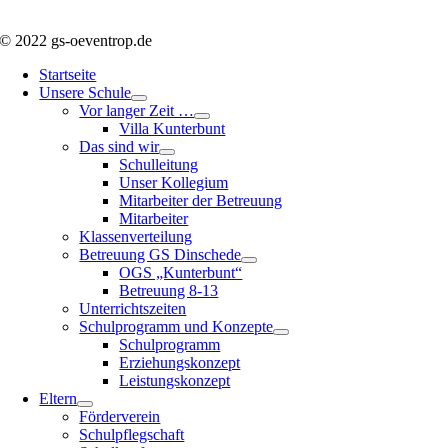
© 2022 gs-oeventrop.de
Startseite
Unsere Schule
Vor langer Zeit …
Villa Kunterbunt
Das sind wir
Schulleitung
Unser Kollegium
Mitarbeiter der Betreuung
Mitarbeiter
Klassenverteilung
Betreuung GS Dinschede
OGS „Kunterbunt“
Betreuung 8-13
Unterrichtszeiten
Schulprogramm und Konzepte
Schulprogramm
Erziehungskonzept
Leistungskonzept
Eltern
Förderverein
Schulpflegschaft