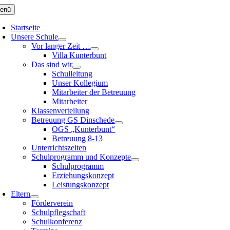
Zum
enü
Inhalt
springen
Startseite
Unsere Schule
Vor langer Zeit …
Villa Kunterbunt
Das sind wir
Schulleitung
Unser Kollegium
Mitarbeiter der Betreuung
Mitarbeiter
Klassenverteilung
Betreuung GS Dinschede
OGS „Kunterbunt“
Betreuung 8-13
Unterrichtszeiten
Schulprogramm und Konzepte
Schulprogramm
Erziehungskonzept
Leistungskonzept
Eltern
Förderverein
Schulpflegschaft
Schulkonferenz