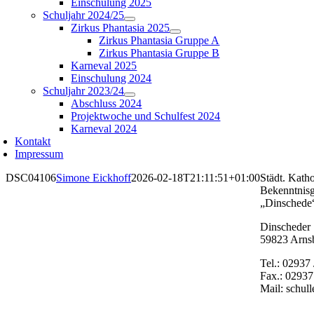
Einschulung 2025
Schuljahr 2024/25
Zirkus Phantasia 2025
Zirkus Phantasia Gruppe A
Zirkus Phantasia Gruppe B
Karneval 2025
Einschulung 2024
Schuljahr 2023/24
Abschluss 2024
Projektwoche und Schulfest 2024
Karneval 2024
Kontakt
Impressum
DSC04106
Simone Eickhoff
2026-02-18T21:11:51+01:00
Städt. Katho
Bekenntnis
„Dinschede
Dinscheder 
59823 Arns
Tel.: 02937
Fax.: 02937
Mail: schul