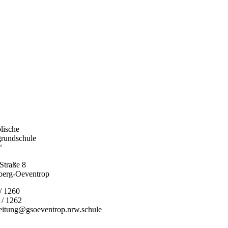
lische
grundschule
“
Straße 8
berg-Oeventrop
 / 1260
 / 1262
leitung@gsoeventrop.nrw.schule