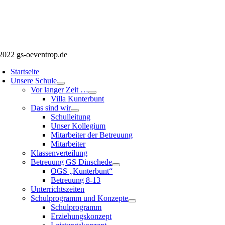
2022 gs-oeventrop.de
Startseite
Unsere Schule
Vor langer Zeit …
Villa Kunterbunt
Das sind wir
Schulleitung
Unser Kollegium
Mitarbeiter der Betreuung
Mitarbeiter
Klassenverteilung
Betreuung GS Dinschede
OGS „Kunterbunt“
Betreuung 8-13
Unterrichtszeiten
Schulprogramm und Konzepte
Schulprogramm
Erziehungskonzept