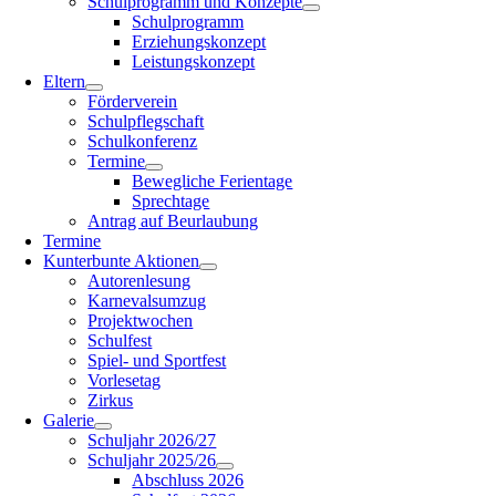
Schulprogramm und Konzepte
Schulprogramm
Erziehungskonzept
Leistungskonzept
Eltern
Förderverein
Schulpflegschaft
Schulkonferenz
Termine
Bewegliche Ferientage
Sprechtage
Antrag auf Beurlaubung
Termine
Kunterbunte Aktionen
Autorenlesung
Karnevalsumzug
Projektwochen
Schulfest
Spiel- und Sportfest
Vorlesetag
Zirkus
Galerie
Schuljahr 2026/27
Schuljahr 2025/26
Abschluss 2026