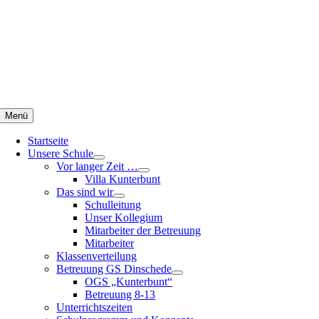
Zum
Inhalt
springen
Menü
Startseite
Unsere Schule
Vor langer Zeit …
Villa Kunterbunt
Das sind wir
Schulleitung
Unser Kollegium
Mitarbeiter der Betreuung
Mitarbeiter
Klassenverteilung
Betreuung GS Dinschede
OGS „Kunterbunt“
Betreuung 8-13
Unterrichtszeiten