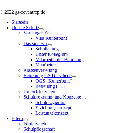
© 2022 gs-oeventrop.de
Startseite
Unsere Schule
Vor langer Zeit …
Villa Kunterbunt
Das sind wir
Schulleitung
Unser Kollegium
Mitarbeiter der Betreuung
Mitarbeiter
Klassenverteilung
Betreuung GS Dinschede
OGS „Kunterbunt“
Betreuung 8-13
Unterrichtszeiten
Schulprogramm und Konzepte
Schulprogramm
Erziehungskonzept
Leistungskonzept
Eltern
Förderverein
Schulpflegschaft