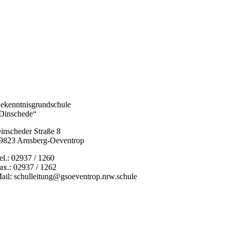
ekenntnisgrundschule
Dinschede“
inscheder Straße 8
9823 Arnsberg-Oeventrop
el.: 02937 / 1260
ax.: 02937 / 1262
ail: schulleitung@gsoeventrop.nrw.schule